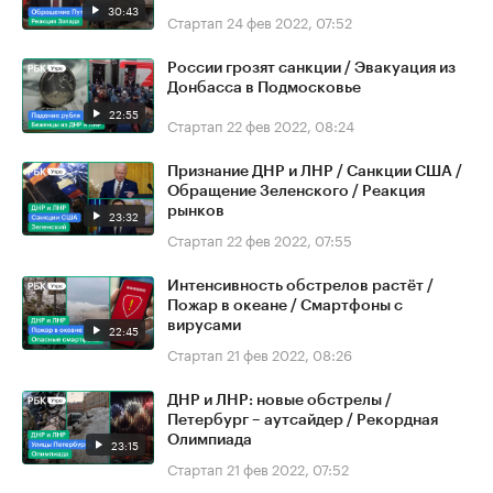
30:43
Стартап
24 фев 2022, 07:52
России грозят санкции / Эвакуация из
Донбасса в Подмосковье
22:55
Стартап
22 фев 2022, 08:24
Признание ДНР и ЛНР / Санкции США /
Обращение Зеленского / Реакция
рынков
23:32
Стартап
22 фев 2022, 07:55
Интенсивность обстрелов растёт /
Пожар в океане / Смартфоны с
вирусами
22:45
Стартап
21 фев 2022, 08:26
ДНР и ЛНР: новые обстрелы /
Петербург – аутсайдер / Рекордная
Олимпиада
23:15
Стартап
21 фев 2022, 07:52