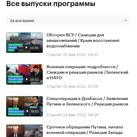
Все выпуски программы
За все время
Обстрел ВСУ / Санкции для
авиакомпаний / Крым восстановит
водоснабжение
23:50
Стартап
25 фев 2022, 08:31
Военная операция: подробности /
Санкции и реакция рынков /Зеленский
и НАТО
25:53
Стартап
25 фев 2022, 07:55
Спецоперация в Донбассе / Заявления
Путина и Зеленского / Реакция рынков
19:53
Стартап
24 фев 2022, 08:25
Срочное обращение Путина, начало
военной операции / Реакция Запада