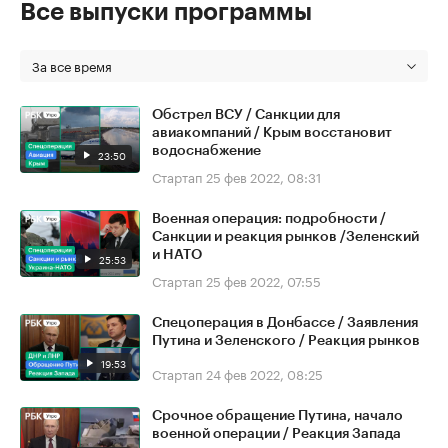
Все выпуски программы
За все время
Обстрел ВСУ / Санкции для
авиакомпаний / Крым восстановит
водоснабжение
23:50
Стартап
25 фев 2022, 08:31
Военная операция: подробности /
Санкции и реакция рынков /Зеленский
и НАТО
25:53
Стартап
25 фев 2022, 07:55
Спецоперация в Донбассе / Заявления
Путина и Зеленского / Реакция рынков
19:53
Стартап
24 фев 2022, 08:25
Срочное обращение Путина, начало
военной операции / Реакция Запада