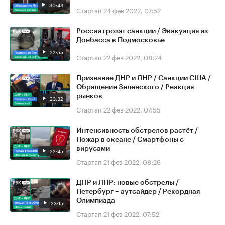
30:43
Стартап
24 фев 2022, 07:52
России грозят санкции / Эвакуация из
Донбасса в Подмосковье
22:55
Стартап
22 фев 2022, 08:24
Признание ДНР и ЛНР / Санкции США /
Обращение Зеленского / Реакция
рынков
23:32
Стартап
22 фев 2022, 07:55
Интенсивность обстрелов растёт /
Пожар в океане / Смартфоны с
вирусами
22:45
Стартап
21 фев 2022, 08:26
ДНР и ЛНР: новые обстрелы /
Петербург – аутсайдер / Рекордная
Олимпиада
23:15
Стартап
21 фев 2022, 07:52