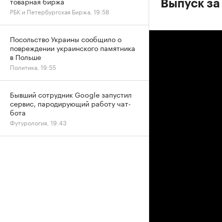
товарная биржа
Выпуск за
РБК и Петербургская Биржа, 19:58
Посольство Украины сообщило о
повреждении украинского памятника
в Польше
Политика, 19:55
Бывший сотрудник Google запустил
сервис, пародирующий работу чат-
бота
Футурология, 19:43