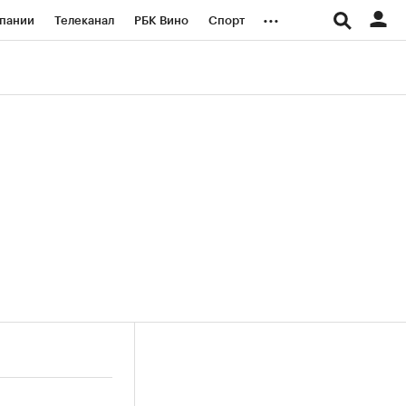
...
пании
Телеканал
РБК Вино
Спорт
ые проекты
Город
Стиль
Крипто
Спецпроекты СПб
логии и медиа
Финансы