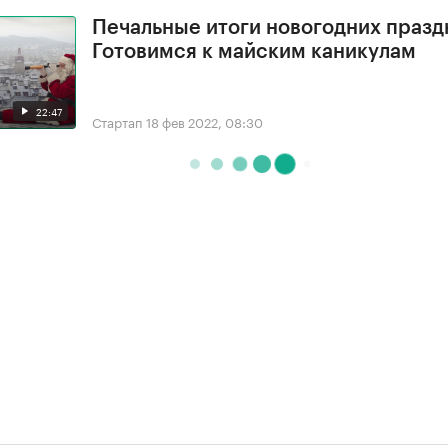
Печальные итоги новогодних празд
Готовимся к майским каникулам
22:47
Стартап
18 фев 2022, 08:30