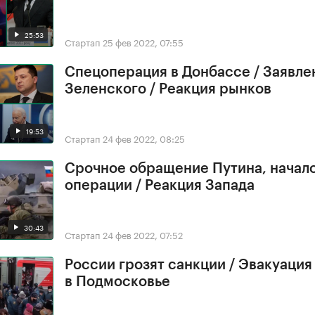
25:53
Стартап
25 фев 2022, 07:55
Спецоперация в Донбассе / Заявле
Зеленского / Реакция рынков
19:53
Стартап
24 фев 2022, 08:25
Срочное обращение Путина, начал
операции / Реакция Запада
30:43
Стартап
24 фев 2022, 07:52
России грозят санкции / Эвакуация
в Подмосковье