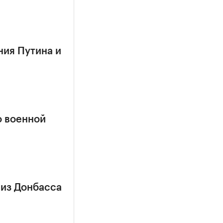
ния Путина и
о военной
 из Донбасса