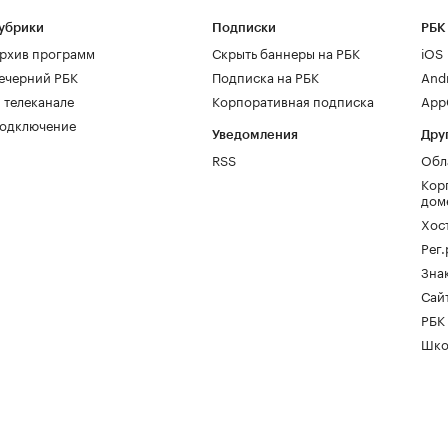
убрики
Подписки
РБК
рхив программ
Скрыть баннеры на РБК
iOS
ечерний РБК
Подписка на РБК
And
 телеканале
Корпоративная подписка
AppG
одключение
Уведомления
Дру
RSS
Обл
Кор
дом
Хос
Рег
Зна
Сайт
РБК
Шко