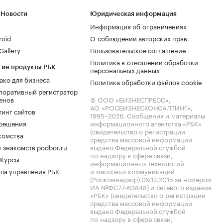
 Новости
Юридическая информация
Информация об ограничениях
roid
О соблюдении авторских прав
allery
Пользовательское соглашение
Политика в отношении обработки
гие продукты РБК
персональных данных
ако для бизнеса
Политика обработки файлов cookie
поративный регистратор
енов
© ООО «БИЗНЕСПРЕСС»,
АО «РОСБИЗНЕСКОНСАЛТИНГ»,
тинг сайтов
1995–2026
. Сообщения и материалы
.решения
информационного агентства «РБК»
(свидетельство о регистрации
комства
средства массовой информации
 знакомств podbor.ru
выдано Федеральной службой
по надзору в сфере связи,
 Курсы
информационных технологий
ла управления РБК
и массовых коммуникаций
(Роскомнадзор) 09.12.2015 за номером
ИА №ФС77-63848) и сетевого издания
«РБК» (свидетельство о регистрации
средства массовой информации
выдано Федеральной службой
по надзору в сфере связи,