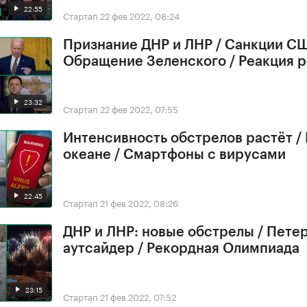
22:55
Стартап
22 фев 2022, 08:24
Признание ДНР и ЛНР / Санкции СШ
Обращение Зеленского / Реакция 
23:32
Стартап
22 фев 2022, 07:55
Интенсивность обстрелов растёт /
океане / Смартфоны с вирусами
22:45
Стартап
21 фев 2022, 08:26
ДНР и ЛНР: новые обстрелы / Петер
аутсайдер / Рекордная Олимпиада
23:15
Стартап
21 фев 2022, 07:52