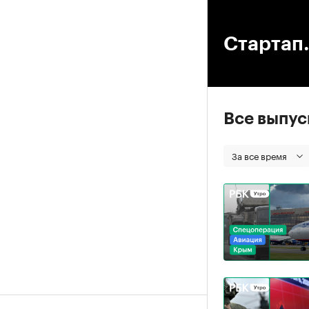
00
Стартап.
Все выпу
За все время