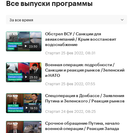
Все выпуски программы
За все время
Обстрел ВСУ / Санкции для
авиакомпаний / Крым восстановит
водоснабжение
23:50
Стартап
25 фев 2022, 08:31
Военная операция: подробности /
Санкции и реакция рынков /Зеленский
и НАТО
25:53
Стартап
25 фев 2022, 07:55
Спецоперация в Донбассе / Заявления
Путина и Зеленского / Реакция рынков
19:53
Стартап
24 фев 2022, 08:25
Срочное обращение Путина, начало
военной операции / Реакция Запада