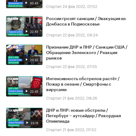
30:43
Стартап
24 фев 2022, 07:52
России грозят санкции / Эвакуация из
Донбасса в Подмосковье
22:55
Стартап
22 фев 2022, 08:24
Признание ДНР и ЛНР / Санкции США /
Обращение Зеленского / Реакция
рынков
23:32
Стартап
22 фев 2022, 07:55
Интенсивность обстрелов растёт /
Пожар в океане / Смартфоны с
вирусами
22:45
Стартап
21 фев 2022, 08:26
ДНР и ЛНР: новые обстрелы /
Петербург – аутсайдер / Рекордная
Олимпиада
23:15
Стартап
21 фев 2022, 07:52