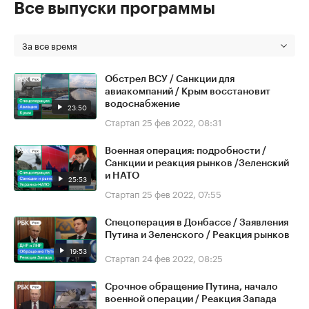
Все выпуски программы
За все время
Обстрел ВСУ / Санкции для
авиакомпаний / Крым восстановит
водоснабжение
23:50
Стартап
25 фев 2022, 08:31
Военная операция: подробности /
Санкции и реакция рынков /Зеленский
и НАТО
25:53
Стартап
25 фев 2022, 07:55
Спецоперация в Донбассе / Заявления
Путина и Зеленского / Реакция рынков
19:53
Стартап
24 фев 2022, 08:25
Срочное обращение Путина, начало
военной операции / Реакция Запада