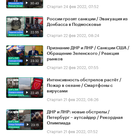
30:43
Стартап
24 фев 2022, 07:52
России грозят санкции / Эвакуация из
Донбасса в Подмосковье
22:55
Стартап
22 фев 2022, 08:24
Признание ДНР и ЛНР / Санкции США /
Обращение Зеленского / Реакция
рынков
23:32
Стартап
22 фев 2022, 07:55
Интенсивность обстрелов растёт /
Пожар в океане / Смартфоны с
вирусами
22:45
Стартап
21 фев 2022, 08:26
ДНР и ЛНР: новые обстрелы /
Петербург – аутсайдер / Рекордная
Олимпиада
23:15
Стартап
21 фев 2022, 07:52