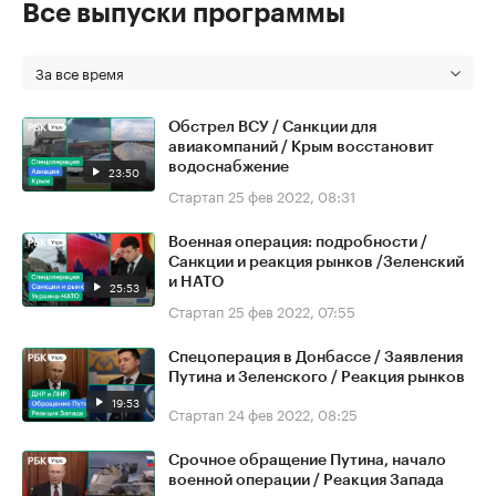
Все выпуски программы
За все время
Обстрел ВСУ / Санкции для
авиакомпаний / Крым восстановит
водоснабжение
23:50
Стартап
25 фев 2022, 08:31
Военная операция: подробности /
Санкции и реакция рынков /Зеленский
и НАТО
25:53
Стартап
25 фев 2022, 07:55
Спецоперация в Донбассе / Заявления
Путина и Зеленского / Реакция рынков
19:53
Стартап
24 фев 2022, 08:25
Срочное обращение Путина, начало
военной операции / Реакция Запада