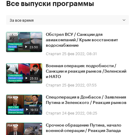
Все выпуски программы
За все время
Обстрел ВСУ / Санкции для
авиакомпаний / Крым восстановит
водоснабжение
23:50
Стартап
25 фев 2022, 08:31
Военная операция: подробности /
Санкции и реакция рынков /Зеленский
и НАТО
25:53
Стартап
25 фев 2022, 07:55
Спецоперация в Донбассе / Заявления
Путина и Зеленского / Реакция рынков
19:53
Стартап
24 фев 2022, 08:25
Срочное обращение Путина, начало
военной операции / Реакция Запада