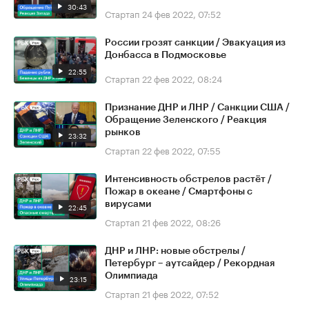
30:43
Стартап
24 фев 2022, 07:52
России грозят санкции / Эвакуация из
Донбасса в Подмосковье
22:55
Стартап
22 фев 2022, 08:24
Признание ДНР и ЛНР / Санкции США /
Обращение Зеленского / Реакция
рынков
23:32
Стартап
22 фев 2022, 07:55
Интенсивность обстрелов растёт /
Пожар в океане / Смартфоны с
вирусами
22:45
Стартап
21 фев 2022, 08:26
ДНР и ЛНР: новые обстрелы /
Петербург – аутсайдер / Рекордная
Олимпиада
23:15
Стартап
21 фев 2022, 07:52