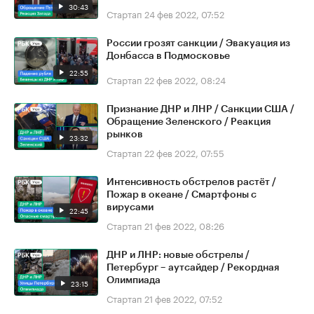
30:43
Стартап
24 фев 2022, 07:52
России грозят санкции / Эвакуация из
Донбасса в Подмосковье
22:55
Стартап
22 фев 2022, 08:24
Признание ДНР и ЛНР / Санкции США /
Обращение Зеленского / Реакция
рынков
23:32
Стартап
22 фев 2022, 07:55
Интенсивность обстрелов растёт /
Пожар в океане / Смартфоны с
вирусами
22:45
Стартап
21 фев 2022, 08:26
ДНР и ЛНР: новые обстрелы /
Петербург – аутсайдер / Рекордная
Олимпиада
23:15
Стартап
21 фев 2022, 07:52