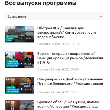
Все выпуски программы
За все время
Обстрел ВСУ / Санкции для
авиакомпаний / Крым восстановит
водоснабжение
23:50
Стартап
25 фев 2022, 08:31
Военная операция: подробности /
Санкции и реакция рынков /Зеленский
и НАТО
25:53
Стартап
25 фев 2022, 07:55
Спецоперация в Донбассе / Заявления
Путина и Зеленского / Реакция рынков
19:53
Стартап
24 фев 2022, 08:25
Срочное обращение Путина, начало
военной операции / Реакция Запада