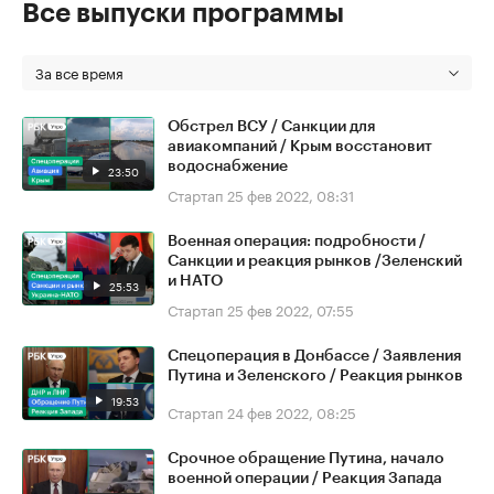
Все выпуски программы
За все время
Обстрел ВСУ / Санкции для
авиакомпаний / Крым восстановит
водоснабжение
23:50
Стартап
25 фев 2022, 08:31
Военная операция: подробности /
Санкции и реакция рынков /Зеленский
и НАТО
25:53
Стартап
25 фев 2022, 07:55
Спецоперация в Донбассе / Заявления
Путина и Зеленского / Реакция рынков
19:53
Стартап
24 фев 2022, 08:25
Срочное обращение Путина, начало
военной операции / Реакция Запада