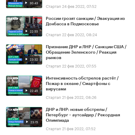
30:43
Стартап
24 фев 2022, 07:52
России грозят санкции / Эвакуация из
Донбасса в Подмосковье
22:55
Стартап
22 фев 2022, 08:24
Признание ДНР и ЛНР / Санкции США /
Обращение Зеленского / Реакция
рынков
23:32
Стартап
22 фев 2022, 07:55
Интенсивность обстрелов растёт /
Пожар в океане / Смартфоны с
вирусами
22:45
Стартап
21 фев 2022, 08:26
ДНР и ЛНР: новые обстрелы /
Петербург – аутсайдер / Рекордная
Олимпиада
23:15
Стартап
21 фев 2022, 07:52