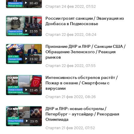
30:43
Стартап
24 фев 2022, 07:52
России грозят санкции / Эвакуация из
Донбасса в Подмосковье
22:55
Стартап
22 фев 2022, 08:24
Признание ДНР и ЛНР / Санкции США /
Обращение Зеленского / Реакция
рынков
23:32
Стартап
22 фев 2022, 07:55
Интенсивность обстрелов растёт /
Пожар в океане / Смартфоны с
вирусами
22:45
Стартап
21 фев 2022, 08:26
ДНР и ЛНР: новые обстрелы /
Петербург – аутсайдер / Рекордная
Олимпиада
23:15
Стартап
21 фев 2022, 07:52