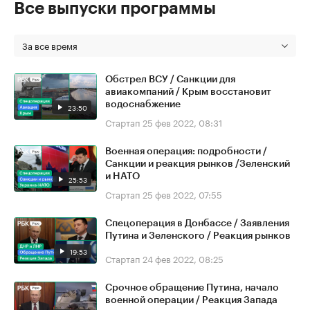
Все выпуски программы
За все время
Обстрел ВСУ / Санкции для
авиакомпаний / Крым восстановит
водоснабжение
23:50
Стартап
25 фев 2022, 08:31
Военная операция: подробности /
Санкции и реакция рынков /Зеленский
и НАТО
25:53
Стартап
25 фев 2022, 07:55
Спецоперация в Донбассе / Заявления
Путина и Зеленского / Реакция рынков
19:53
Стартап
24 фев 2022, 08:25
Срочное обращение Путина, начало
военной операции / Реакция Запада