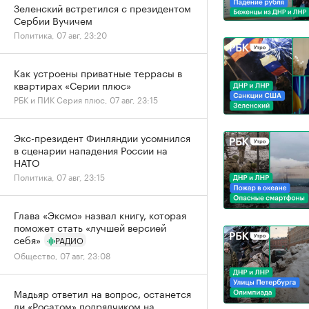
Зеленский встретился с президентом
Сербии Вучичем
Политика, 07 авг, 23:20
Как устроены приватные террасы в
квартирах «Серии плюс»
РБК и ПИК Серия плюс, 07 авг, 23:15
Экс-президент Финляндии усомнился
в сценарии нападения России на
НАТО
Политика, 07 авг, 23:15
Глава «Эксмо» назвал книгу, которая
поможет стать «лучшей версией
себя»
РАДИО
Общество, 07 авг, 23:08
Мадьяр ответил на вопрос, останется
ли «Росатом» подрядчиком на