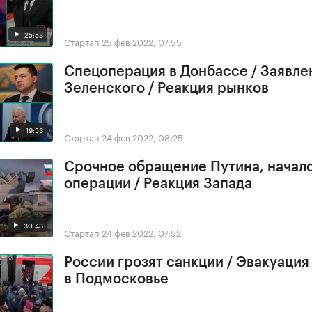
25:53
Стартап
25 фев 2022, 07:55
Спецоперация в Донбассе / Заявле
Зеленского / Реакция рынков
19:53
Стартап
24 фев 2022, 08:25
Срочное обращение Путина, начал
операции / Реакция Запада
30:43
Стартап
24 фев 2022, 07:52
России грозят санкции / Эвакуация
в Подмосковье