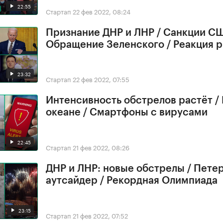
22:55
Стартап
22 фев 2022, 08:24
Признание ДНР и ЛНР / Санкции СШ
Обращение Зеленского / Реакция 
23:32
Стартап
22 фев 2022, 07:55
Интенсивность обстрелов растёт /
океане / Смартфоны с вирусами
22:45
Стартап
21 фев 2022, 08:26
ДНР и ЛНР: новые обстрелы / Петер
аутсайдер / Рекордная Олимпиада
23:15
Стартап
21 фев 2022, 07:52