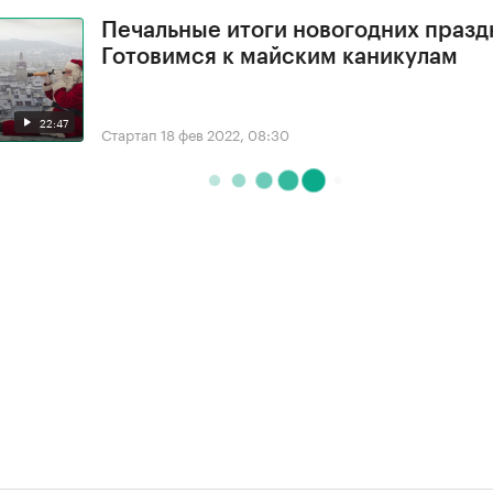
Печальные итоги новогодних празд
Готовимся к майским каникулам
22:47
Стартап
18 фев 2022, 08:30