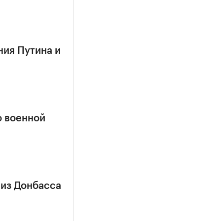
ния Путина и
о военной
 из Донбасса