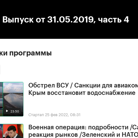
:00
/
00:00
 Выпуск от 31.05.2019, часть 4
ски программы
Обстрел ВСУ / Санкции для авиако
Крым восстановит водоснабжение
23:50
Стартап
25 фев 2022, 08:31
Военная операция: подробности /С
реакция рынков /Зеленский и НАТ