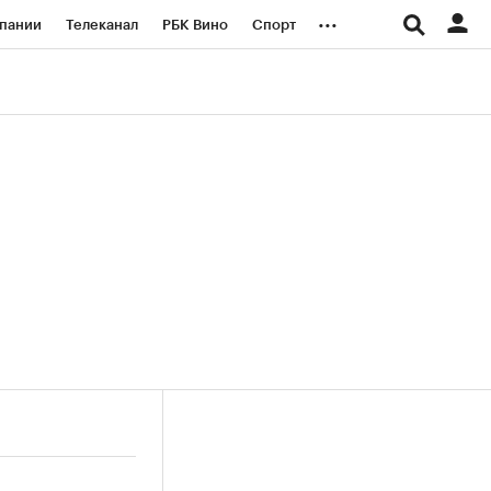
...
пании
Телеканал
РБК Вино
Спорт
ые проекты
Город
Стиль
Крипто
Спецпроекты СПб
логии и медиа
Финансы