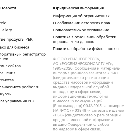
 Новости
Юридическая информация
Информация об ограничениях
roid
О соблюдении авторских прав
allery
Пользовательское соглашение
Политика в отношении обработки
гие продукты РБК
персональных данных
ако для бизнеса
Политика обработки файлов cookie
поративный регистратор
енов
© ООО «БИЗНЕСПРЕСС»,
АО «РОСБИЗНЕСКОНСАЛТИНГ»,
тинг сайтов
1995–2026
. Сообщения и материалы
.решения
информационного агентства «РБК»
(свидетельство о регистрации
комства
средства массовой информации
 знакомств podbor.ru
выдано Федеральной службой
по надзору в сфере связи,
 Курсы
информационных технологий
ла управления РБК
и массовых коммуникаций
(Роскомнадзор) 09.12.2015 за номером
ИА №ФС77-63848) и сетевого издания
«РБК» (свидетельство о регистрации
средства массовой информации
выдано Федеральной службой
по надзору в сфере связи,