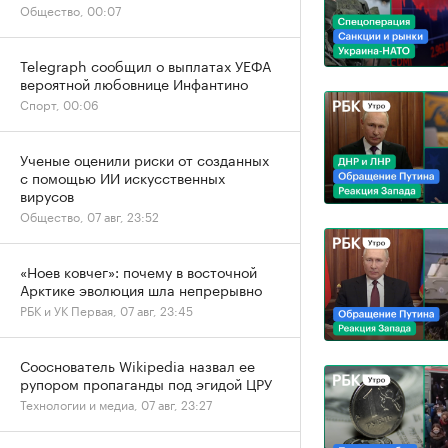
Общество, 00:07
Telegraph сообщил о выплатах УЕФА
вероятной любовнице Инфантино
Спорт, 00:06
Ученые оценили риски от созданных
с помощью ИИ искусственных
вирусов
Общество, 07 авг, 23:52
«Ноев ковчег»: почему в восточной
Арктике эволюция шла непрерывно
РБК и УК Первая, 07 авг, 23:45
Сооснователь Wikipedia назвал ее
рупором пропаганды под эгидой ЦРУ
Технологии и медиа, 07 авг, 23:27