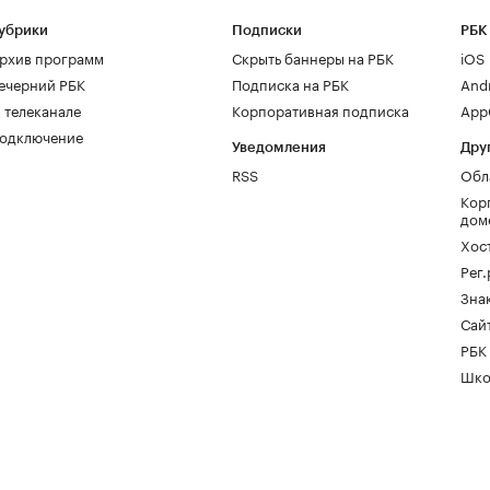
убрики
Подписки
РБК
рхив программ
Скрыть баннеры на РБК
iOS
ечерний РБК
Подписка на РБК
And
 телеканале
Корпоративная подписка
AppG
одключение
Уведомления
Дру
RSS
Обл
Кор
дом
Хос
Рег
Зна
Сайт
РБК
Шко