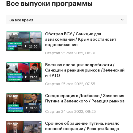
Все выпуски программы
За все время
Обстрел ВСУ / Санкции для
авиакомпаний / Крым восстановит
водоснабжение
23:50
Стартап
25 фев 2022, 08:31
Военная операция: подробности /
Санкции и реакция рынков /Зеленский
и НАТО
25:53
Стартап
25 фев 2022, 07:55
Спецоперация в Донбассе / Заявления
Путина и Зеленского / Реакция рынков
19:53
Стартап
24 фев 2022, 08:25
Срочное обращение Путина, начало
военной операции / Реакция Запада