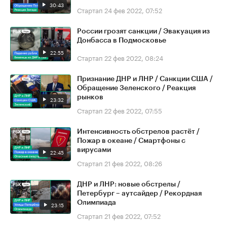
30:43
Стартап
24 фев 2022, 07:52
России грозят санкции / Эвакуация из
Донбасса в Подмосковье
22:55
Стартап
22 фев 2022, 08:24
Признание ДНР и ЛНР / Санкции США /
Обращение Зеленского / Реакция
рынков
23:32
Стартап
22 фев 2022, 07:55
Интенсивность обстрелов растёт /
Пожар в океане / Смартфоны с
вирусами
22:45
Стартап
21 фев 2022, 08:26
ДНР и ЛНР: новые обстрелы /
Петербург – аутсайдер / Рекордная
Олимпиада
23:15
Стартап
21 фев 2022, 07:52