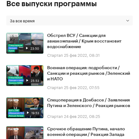
Все выпуски программы
За все время
Обстрел ВСУ / Санкции для
авиакомпаний / Крым восстановит
водоснабжение
23:50
Стартап
25 фев 2022, 08:31
Военная операция: подробности /
Санкции и реакция рынков /Зеленский
и НАТО
25:53
Стартап
25 фев 2022, 07:55
Спецоперация в Донбассе / Заявления
Путина и Зеленского / Реакция рынков
19:53
Стартап
24 фев 2022, 08:25
Срочное обращение Путина, начало
военной операции / Реакция Запада