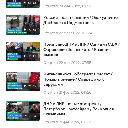
30:43
Стартап
24 фев 2022, 07:52
России грозят санкции / Эвакуация из
Донбасса в Подмосковье
22:55
Стартап
22 фев 2022, 08:24
Признание ДНР и ЛНР / Санкции США /
Обращение Зеленского / Реакция
рынков
23:32
Стартап
22 фев 2022, 07:55
Интенсивность обстрелов растёт /
Пожар в океане / Смартфоны с
вирусами
22:45
Стартап
21 фев 2022, 08:26
ДНР и ЛНР: новые обстрелы /
Петербург – аутсайдер / Рекордная
Олимпиада
23:15
Стартап
21 фев 2022, 07:52