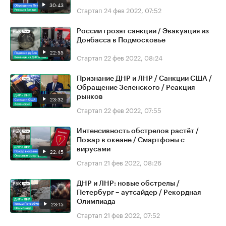
30:43
Стартап
24 фев 2022, 07:52
России грозят санкции / Эвакуация из
Донбасса в Подмосковье
22:55
Стартап
22 фев 2022, 08:24
Признание ДНР и ЛНР / Санкции США /
Обращение Зеленского / Реакция
рынков
23:32
Стартап
22 фев 2022, 07:55
Интенсивность обстрелов растёт /
Пожар в океане / Смартфоны с
вирусами
22:45
Стартап
21 фев 2022, 08:26
ДНР и ЛНР: новые обстрелы /
Петербург – аутсайдер / Рекордная
Олимпиада
23:15
Стартап
21 фев 2022, 07:52