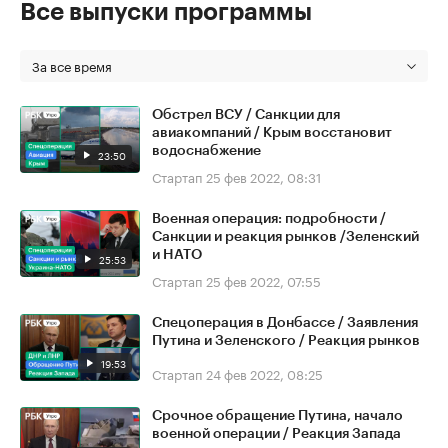
Все выпуски программы
За все время
Обстрел ВСУ / Санкции для
авиакомпаний / Крым восстановит
водоснабжение
23:50
Стартап
25 фев 2022, 08:31
Военная операция: подробности /
Санкции и реакция рынков /Зеленский
и НАТО
25:53
Стартап
25 фев 2022, 07:55
Спецоперация в Донбассе / Заявления
Путина и Зеленского / Реакция рынков
19:53
Стартап
24 фев 2022, 08:25
Срочное обращение Путина, начало
военной операции / Реакция Запада