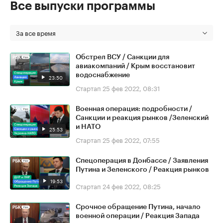
Все выпуски программы
За все время
Обстрел ВСУ / Санкции для
авиакомпаний / Крым восстановит
водоснабжение
23:50
Стартап
25 фев 2022, 08:31
Военная операция: подробности /
Санкции и реакция рынков /Зеленский
и НАТО
25:53
Стартап
25 фев 2022, 07:55
Спецоперация в Донбассе / Заявления
Путина и Зеленского / Реакция рынков
19:53
Стартап
24 фев 2022, 08:25
Срочное обращение Путина, начало
военной операции / Реакция Запада