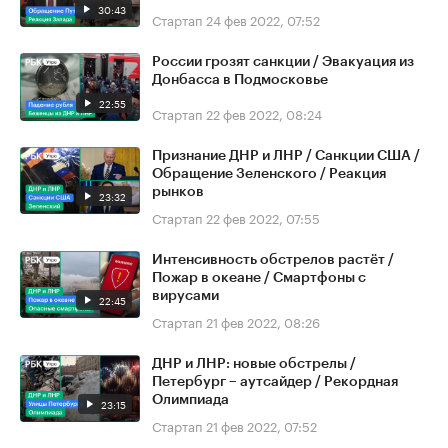
30:43
Стартап
24 фев 2022, 07:52
России грозят санкции / Эвакуация из
Донбасса в Подмосковье
22:55
Стартап
22 фев 2022, 08:24
Признание ДНР и ЛНР / Санкции США /
Обращение Зеленского / Реакция
рынков
23:32
Стартап
22 фев 2022, 07:55
Интенсивность обстрелов растёт /
Пожар в океане / Смартфоны с
вирусами
22:45
Стартап
21 фев 2022, 08:26
ДНР и ЛНР: новые обстрелы /
Петербург – аутсайдер / Рекордная
Олимпиада
23:15
Стартап
21 фев 2022, 07:52