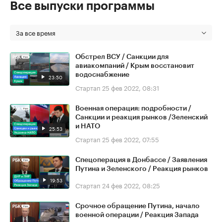
Все выпуски программы
За все время
Обстрел ВСУ / Санкции для
авиакомпаний / Крым восстановит
водоснабжение
23:50
Стартап
25 фев 2022, 08:31
Военная операция: подробности /
Санкции и реакция рынков /Зеленский
и НАТО
25:53
Стартап
25 фев 2022, 07:55
Спецоперация в Донбассе / Заявления
Путина и Зеленского / Реакция рынков
19:53
Стартап
24 фев 2022, 08:25
Срочное обращение Путина, начало
военной операции / Реакция Запада