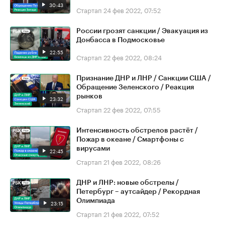
30:43
Стартап
24 фев 2022, 07:52
России грозят санкции / Эвакуация из
Донбасса в Подмосковье
22:55
Стартап
22 фев 2022, 08:24
Признание ДНР и ЛНР / Санкции США /
Обращение Зеленского / Реакция
рынков
23:32
Стартап
22 фев 2022, 07:55
Интенсивность обстрелов растёт /
Пожар в океане / Смартфоны с
вирусами
22:45
Стартап
21 фев 2022, 08:26
ДНР и ЛНР: новые обстрелы /
Петербург – аутсайдер / Рекордная
Олимпиада
23:15
Стартап
21 фев 2022, 07:52