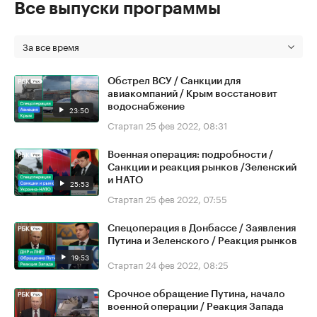
Все выпуски программы
За все время
Обстрел ВСУ / Санкции для
авиакомпаний / Крым восстановит
водоснабжение
23:50
Стартап
25 фев 2022, 08:31
Военная операция: подробности /
Санкции и реакция рынков /Зеленский
и НАТО
25:53
Стартап
25 фев 2022, 07:55
Спецоперация в Донбассе / Заявления
Путина и Зеленского / Реакция рынков
19:53
Стартап
24 фев 2022, 08:25
Срочное обращение Путина, начало
военной операции / Реакция Запада