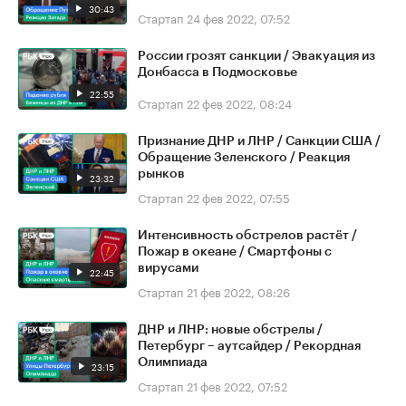
30:43
Стартап
24 фев 2022, 07:52
России грозят санкции / Эвакуация из
Донбасса в Подмосковье
22:55
Стартап
22 фев 2022, 08:24
Признание ДНР и ЛНР / Санкции США /
Обращение Зеленского / Реакция
рынков
23:32
Стартап
22 фев 2022, 07:55
Интенсивность обстрелов растёт /
Пожар в океане / Смартфоны с
вирусами
22:45
Стартап
21 фев 2022, 08:26
ДНР и ЛНР: новые обстрелы /
Петербург – аутсайдер / Рекордная
Олимпиада
23:15
Стартап
21 фев 2022, 07:52