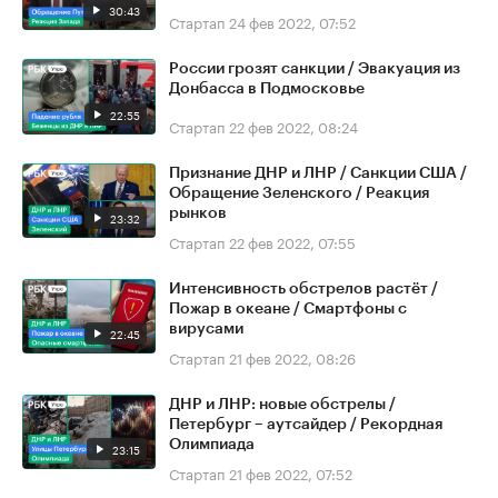
30:43
Стартап
24 фев 2022, 07:52
России грозят санкции / Эвакуация из
Донбасса в Подмосковье
22:55
Стартап
22 фев 2022, 08:24
Признание ДНР и ЛНР / Санкции США /
Обращение Зеленского / Реакция
рынков
23:32
Стартап
22 фев 2022, 07:55
Интенсивность обстрелов растёт /
Пожар в океане / Смартфоны с
вирусами
22:45
Стартап
21 фев 2022, 08:26
ДНР и ЛНР: новые обстрелы /
Петербург – аутсайдер / Рекордная
Олимпиада
23:15
Стартап
21 фев 2022, 07:52