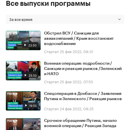
Все выпуски программы
За все время
Обстрел ВСУ / Санкции для
авиакомпаний / Крым восстановит
водоснабжение
23:50
Стартап
25 фев 2022, 08:31
Военная операция: подробности /
Санкции и реакция рынков /Зеленский
и НАТО
25:53
Стартап
25 фев 2022, 07:55
Спецоперация в Донбассе / Заявления
Путина и Зеленского / Реакция рынков
19:53
Стартап
24 фев 2022, 08:25
Срочное обращение Путина, начало
военной операции / Реакция Запада