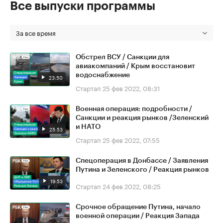
Все выпуски программы
За все время
Обстрел ВСУ / Санкции для
авиакомпаний / Крым восстановит
водоснабжение
23:50
Стартап
25 фев 2022, 08:31
Военная операция: подробности /
Санкции и реакция рынков /Зеленский
и НАТО
25:53
Стартап
25 фев 2022, 07:55
Спецоперация в Донбассе / Заявления
Путина и Зеленского / Реакция рынков
19:53
Стартап
24 фев 2022, 08:25
Срочное обращение Путина, начало
военной операции / Реакция Запада