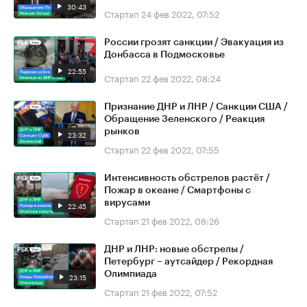
30:43
Стартап
24 фев 2022, 07:52
России грозят санкции / Эвакуация из
Донбасса в Подмосковье
22:55
Стартап
22 фев 2022, 08:24
Признание ДНР и ЛНР / Санкции США /
Обращение Зеленского / Реакция
рынков
23:32
Стартап
22 фев 2022, 07:55
Интенсивность обстрелов растёт /
Пожар в океане / Смартфоны с
вирусами
22:45
Стартап
21 фев 2022, 08:26
ДНР и ЛНР: новые обстрелы /
Петербург – аутсайдер / Рекордная
Олимпиада
23:15
Стартап
21 фев 2022, 07:52