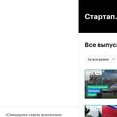
00
Стартап.
Все выпу
За все время
«Смешарики сквозь вселенные»