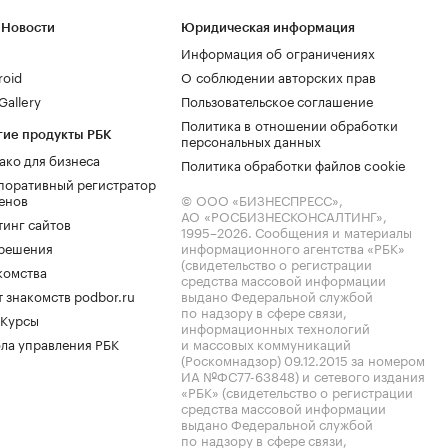
 Новости
Юридическая информация
Информация об ограничениях
roid
О соблюдении авторских прав
allery
Пользовательское соглашение
Политика в отношении обработки
гие продукты РБК
персональных данных
ако для бизнеса
Политика обработки файлов cookie
поративный регистратор
енов
© ООО «БИЗНЕСПРЕСС»,
АО «РОСБИЗНЕСКОНСАЛТИНГ»,
тинг сайтов
1995–2026
. Сообщения и материалы
.решения
информационного агентства «РБК»
(свидетельство о регистрации
комства
средства массовой информации
 знакомств podbor.ru
выдано Федеральной службой
по надзору в сфере связи,
 Курсы
информационных технологий
ла управления РБК
и массовых коммуникаций
(Роскомнадзор) 09.12.2015 за номером
ИА №ФС77-63848) и сетевого издания
«РБК» (свидетельство о регистрации
средства массовой информации
выдано Федеральной службой
по надзору в сфере связи,