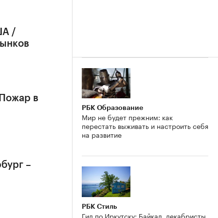
А /
рынков
 Пожар в
РБК Образование
Мир не будет прежним: как
перестать выживать и настроить себя
на развитие
бург –
РБК Стиль
Гид по Иркутску: Байкал, декабристы