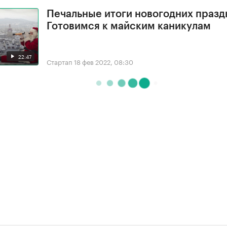
Печальные итоги новогодних празд
Готовимся к майским каникулам
22:47
Стартап
18 фев 2022, 08:30