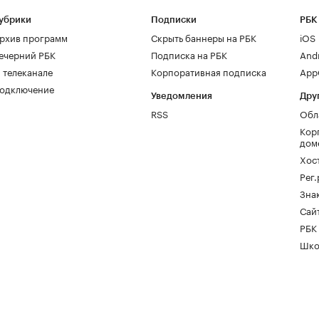
убрики
Подписки
РБК
рхив программ
Скрыть баннеры на РБК
iOS
ечерний РБК
Подписка на РБК
And
 телеканале
Корпоративная подписка
AppG
одключение
Уведомления
Дру
RSS
Обл
Кор
дом
Хос
Рег
Зна
Сайт
РБК
Шко