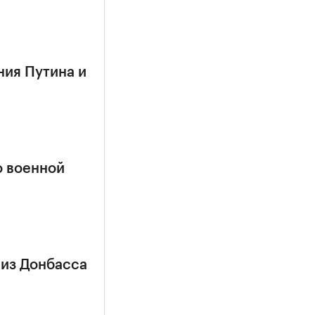
ния Путина и
о военной
 из Донбасса