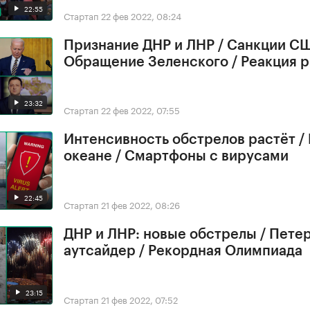
22:55
Стартап
22 фев 2022, 08:24
Признание ДНР и ЛНР / Санкции СШ
Обращение Зеленского / Реакция 
23:32
Стартап
22 фев 2022, 07:55
Интенсивность обстрелов растёт /
океане / Смартфоны с вирусами
22:45
Стартап
21 фев 2022, 08:26
ДНР и ЛНР: новые обстрелы / Петер
аутсайдер / Рекордная Олимпиада
23:15
Стартап
21 фев 2022, 07:52