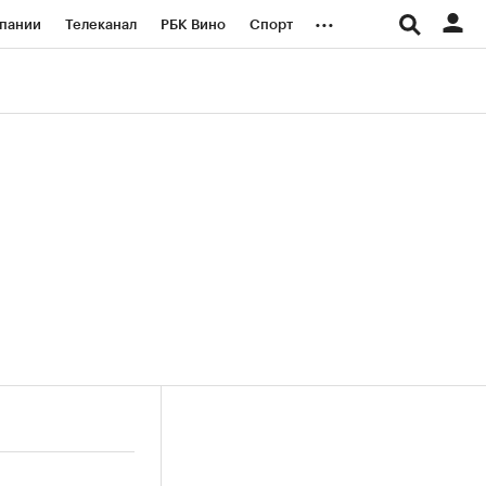
...
пании
Телеканал
РБК Вино
Спорт
ые проекты
Город
Стиль
Крипто
Спецпроекты СПб
логии и медиа
Финансы