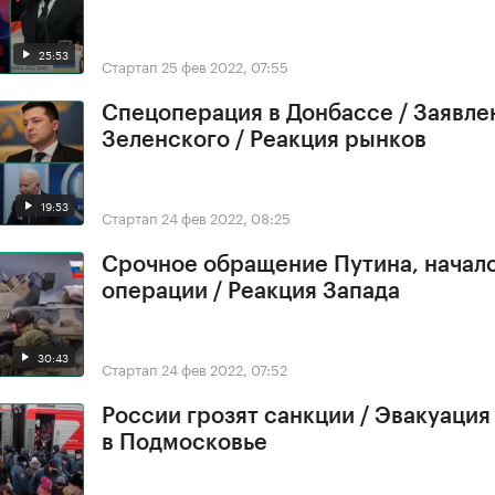
25:53
Стартап
25 фев 2022, 07:55
Спецоперация в Донбассе / Заявле
Зеленского / Реакция рынков
19:53
Стартап
24 фев 2022, 08:25
Срочное обращение Путина, начал
операции / Реакция Запада
30:43
Стартап
24 фев 2022, 07:52
России грозят санкции / Эвакуация
в Подмосковье