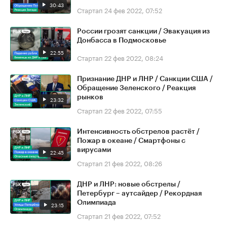
30:43
Стартап
24 фев 2022, 07:52
России грозят санкции / Эвакуация из
Донбасса в Подмосковье
22:55
Стартап
22 фев 2022, 08:24
Признание ДНР и ЛНР / Санкции США /
Обращение Зеленского / Реакция
рынков
23:32
Стартап
22 фев 2022, 07:55
Интенсивность обстрелов растёт /
Пожар в океане / Смартфоны с
вирусами
22:45
Стартап
21 фев 2022, 08:26
ДНР и ЛНР: новые обстрелы /
Петербург – аутсайдер / Рекордная
Олимпиада
23:15
Стартап
21 фев 2022, 07:52