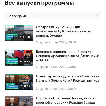
Все выпуски программы
За все время
Обстрел ВСУ / Санкции для
авиакомпаний / Крым восстановит
водоснабжение
23:50
Стартап
25 фев 2022, 08:31
Военная операция: подробности /
Санкции и реакция рынков /Зеленский
и НАТО
25:53
Стартап
25 фев 2022, 07:55
Спецоперация в Донбассе / Заявления
Путина и Зеленского / Реакция рынков
19:53
Стартап
24 фев 2022, 08:25
Срочное обращение Путина, начало
военной операции / Реакция Запада