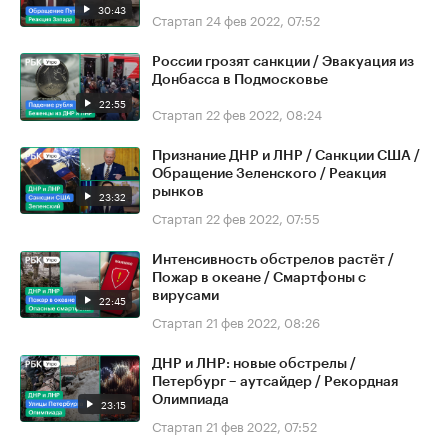
30:43
Стартап
24 фев 2022, 07:52
России грозят санкции / Эвакуация из
Донбасса в Подмосковье
22:55
Стартап
22 фев 2022, 08:24
Признание ДНР и ЛНР / Санкции США /
Обращение Зеленского / Реакция
рынков
23:32
Стартап
22 фев 2022, 07:55
Интенсивность обстрелов растёт /
Пожар в океане / Смартфоны с
вирусами
22:45
Стартап
21 фев 2022, 08:26
ДНР и ЛНР: новые обстрелы /
Петербург – аутсайдер / Рекордная
Олимпиада
23:15
Стартап
21 фев 2022, 07:52