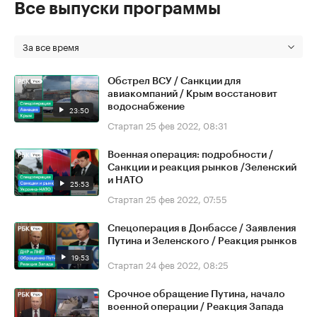
Все выпуски программы
За все время
Обстрел ВСУ / Санкции для
авиакомпаний / Крым восстановит
водоснабжение
23:50
Стартап
25 фев 2022, 08:31
Военная операция: подробности /
Санкции и реакция рынков /Зеленский
и НАТО
25:53
Стартап
25 фев 2022, 07:55
Спецоперация в Донбассе / Заявления
Путина и Зеленского / Реакция рынков
19:53
Стартап
24 фев 2022, 08:25
Срочное обращение Путина, начало
военной операции / Реакция Запада