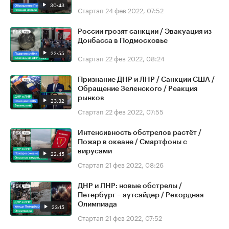
30:43
Стартап
24 фев 2022, 07:52
России грозят санкции / Эвакуация из
Донбасса в Подмосковье
22:55
Стартап
22 фев 2022, 08:24
Признание ДНР и ЛНР / Санкции США /
Обращение Зеленского / Реакция
рынков
23:32
Стартап
22 фев 2022, 07:55
Интенсивность обстрелов растёт /
Пожар в океане / Смартфоны с
вирусами
22:45
Стартап
21 фев 2022, 08:26
ДНР и ЛНР: новые обстрелы /
Петербург – аутсайдер / Рекордная
Олимпиада
23:15
Стартап
21 фев 2022, 07:52