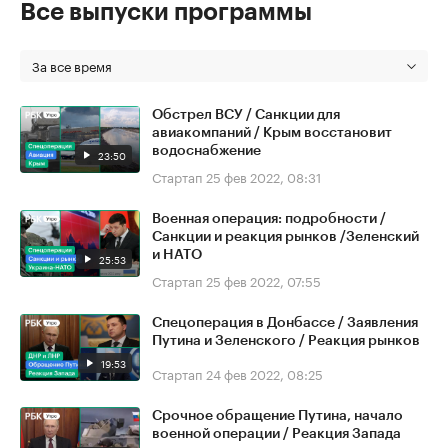
Все выпуски программы
За все время
Обстрел ВСУ / Санкции для
авиакомпаний / Крым восстановит
водоснабжение
23:50
Стартап
25 фев 2022, 08:31
Военная операция: подробности /
Санкции и реакция рынков /Зеленский
и НАТО
25:53
Стартап
25 фев 2022, 07:55
Спецоперация в Донбассе / Заявления
Путина и Зеленского / Реакция рынков
19:53
Стартап
24 фев 2022, 08:25
Срочное обращение Путина, начало
военной операции / Реакция Запада