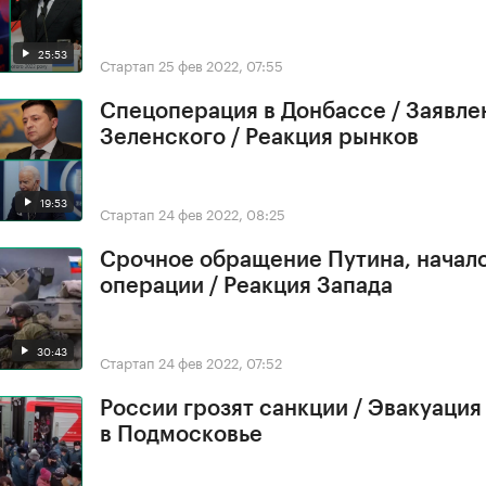
25:53
Стартап
25 фев 2022, 07:55
Спецоперация в Донбассе / Заявле
Зеленского / Реакция рынков
19:53
Стартап
24 фев 2022, 08:25
Срочное обращение Путина, начал
операции / Реакция Запада
30:43
Стартап
24 фев 2022, 07:52
России грозят санкции / Эвакуация
в Подмосковье