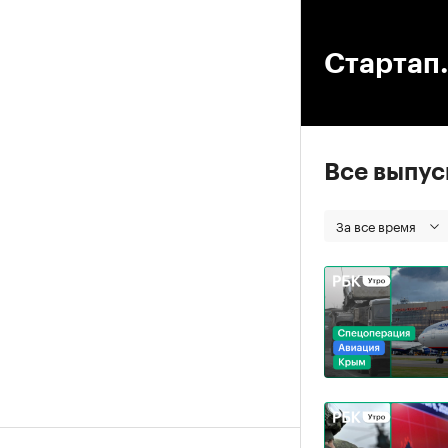
00
Стартап.
Все выпу
За все время