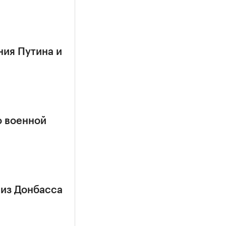
ния Путина и
о военной
 из Донбасса