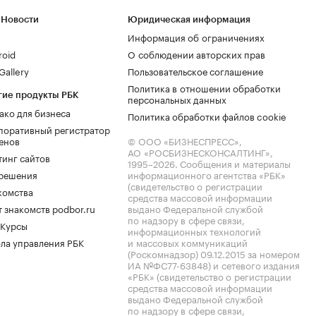
 Новости
Юридическая информация
Информация об ограничениях
roid
О соблюдении авторских прав
allery
Пользовательское соглашение
Политика в отношении обработки
гие продукты РБК
персональных данных
ако для бизнеса
Политика обработки файлов cookie
поративный регистратор
енов
© ООО «БИЗНЕСПРЕСС»,
АО «РОСБИЗНЕСКОНСАЛТИНГ»,
тинг сайтов
1995–2026
. Сообщения и материалы
.решения
информационного агентства «РБК»
(свидетельство о регистрации
комства
средства массовой информации
 знакомств podbor.ru
выдано Федеральной службой
по надзору в сфере связи,
 Курсы
информационных технологий
ла управления РБК
и массовых коммуникаций
(Роскомнадзор) 09.12.2015 за номером
ИА №ФС77-63848) и сетевого издания
«РБК» (свидетельство о регистрации
средства массовой информации
выдано Федеральной службой
по надзору в сфере связи,