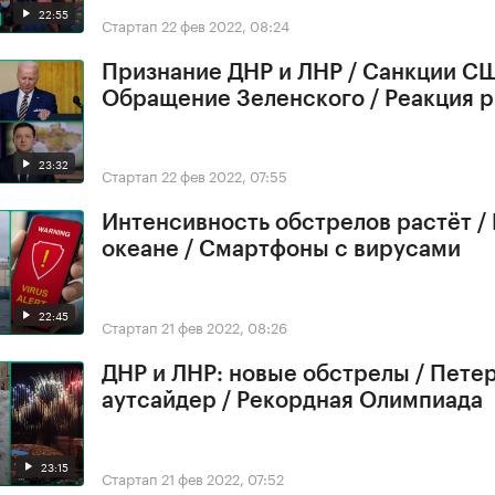
22:55
Стартап
22 фев 2022, 08:24
Признание ДНР и ЛНР / Санкции СШ
Обращение Зеленского / Реакция 
23:32
Стартап
22 фев 2022, 07:55
Интенсивность обстрелов растёт /
океане / Смартфоны с вирусами
22:45
Стартап
21 фев 2022, 08:26
ДНР и ЛНР: новые обстрелы / Петер
аутсайдер / Рекордная Олимпиада
23:15
Стартап
21 фев 2022, 07:52