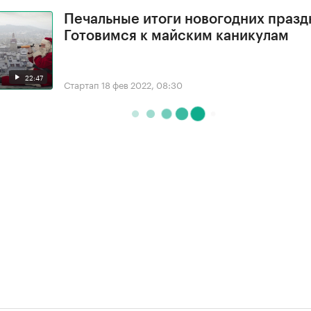
Печальные итоги новогодних празд
Готовимся к майским каникулам
22:47
Стартап
18 фев 2022, 08:30