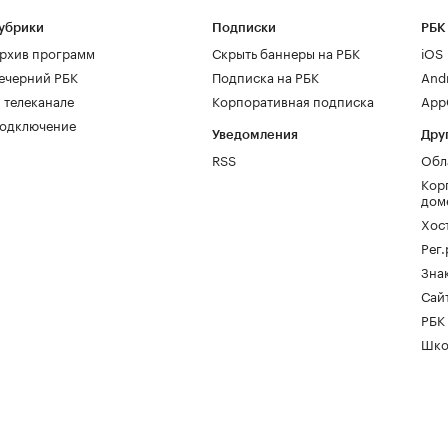
убрики
Подписки
РБК
рхив программ
Скрыть баннеры на РБК
iOS
ечерний РБК
Подписка на РБК
And
 телеканале
Корпоративная подписка
AppG
одключение
Уведомления
Дру
RSS
Обл
Кор
дом
Хос
Рег
Зна
Сайт
РБК
Шко