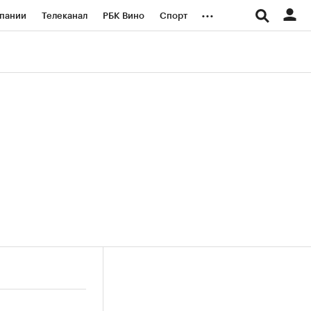
...
пании
Телеканал
РБК Вино
Спорт
ые проекты
Город
Стиль
Крипто
Спецпроекты СПб
логии и медиа
Финансы