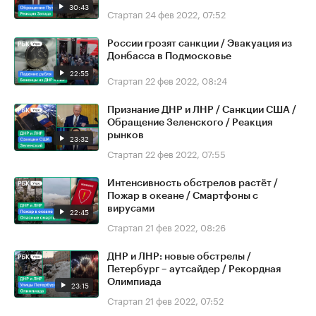
30:43
Стартап
24 фев 2022, 07:52
России грозят санкции / Эвакуация из
Донбасса в Подмосковье
22:55
Стартап
22 фев 2022, 08:24
Признание ДНР и ЛНР / Санкции США /
Обращение Зеленского / Реакция
рынков
23:32
Стартап
22 фев 2022, 07:55
Интенсивность обстрелов растёт /
Пожар в океане / Смартфоны с
вирусами
22:45
Стартап
21 фев 2022, 08:26
ДНР и ЛНР: новые обстрелы /
Петербург – аутсайдер / Рекордная
Олимпиада
23:15
Стартап
21 фев 2022, 07:52