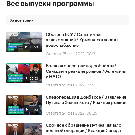
Все выпуски программы
За все время
Обстрел ВСУ / Санкции для
авиакомпаний / Крым восстановит
водоснабжение
23:50
Стартап
25 фев 2022, 08:31
Военная операция: подробности /
Санкции и реакция рынков /Зеленский
и НАТО
25:53
Стартап
25 фев 2022, 07:55
Спецоперация в Донбассе / Заявления
Путина и Зеленского / Реакция рынков
19:53
Стартап
24 фев 2022, 08:25
Срочное обращение Путина, начало
военной операции / Реакция Запада