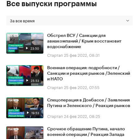
Все выпуски программы
За все время
Обстрел ВСУ / Санкции для
авиакомпаний / Крым восстановит
водоснабжение
23:50
Стартап
25 фев 2022, 08:31
Военная операция: подробности /
Санкции и реакция рынков /Зеленский
и НАТО
25:53
Стартап
25 фев 2022, 07:55
Спецоперация в Донбассе / Заявления
Путина и Зеленского / Реакция рынков
19:53
Стартап
24 фев 2022, 08:25
Срочное обращение Путина, начало
военной операции / Реакция Запада