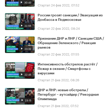
30:43
Стартап
24 фев 2022, 07:52
России грозят санкции / Эвакуация из
Донбасса в Подмосковье
22:55
Стартап
22 фев 2022, 08:24
Признание ДНР и ЛНР / Санкции США /
Обращение Зеленского / Реакция
рынков
23:32
Стартап
22 фев 2022, 07:55
Интенсивность обстрелов растёт /
Пожар в океане / Смартфоны с
вирусами
22:45
Стартап
21 фев 2022, 08:26
ДНР и ЛНР: новые обстрелы /
Петербург – аутсайдер / Рекордная
Олимпиада
23:15
Стартап
21 фев 2022, 07:52