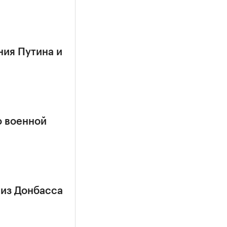
ния Путина и
о военной
 из Донбасса