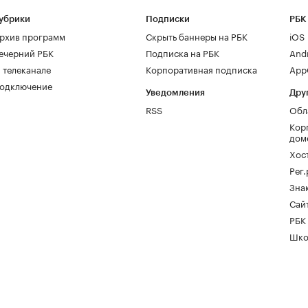
убрики
Подписки
РБК
рхив программ
Скрыть баннеры на РБК
iOS
ечерний РБК
Подписка на РБК
And
 телеканале
Корпоративная подписка
AppG
одключение
Уведомления
Дру
RSS
Обл
Кор
дом
Хос
Рег
Зна
Сайт
РБК
Шко