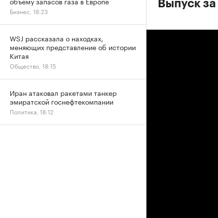
объему запасов газа в Европе
Выпуск за
Бизнес, 18:23
WSJ рассказала о находках,
меняющих представление об истории
Китая
Общество, 18:15
Иран атаковал ракетами танкер
эмиратской госнефтекомпании
Политика, 18:12