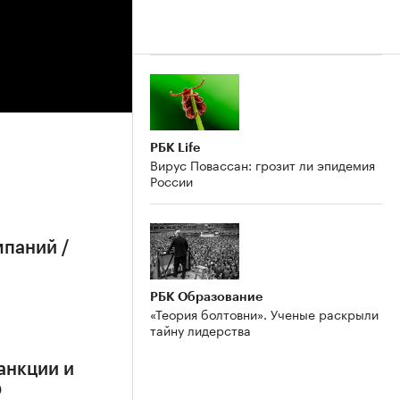
РБК Life
Вирус Повассан: грозит ли эпидемия
России
мпаний /
РБК Образование
«Теория болтовни». Ученые раскрыли
тайну лидерства
анкции и
О