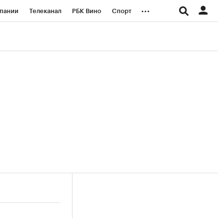
...
пании
Телеканал
РБК Вино
Спорт
ые проекты
Город
Стиль
Крипто
Спецпроекты СПб
логии и медиа
Финансы