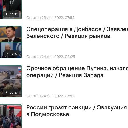
25:53
Стартап
25 фев 2022, 07:55
Спецоперация в Донбассе / Заявле
Зеленского / Реакция рынков
19:53
Стартап
24 фев 2022, 08:25
Срочное обращение Путина, начал
операции / Реакция Запада
30:43
Стартап
24 фев 2022, 07:52
России грозят санкции / Эвакуация
в Подмосковье