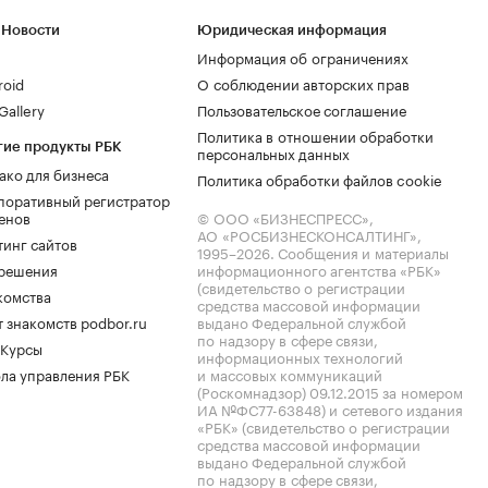
 Новости
Юридическая информация
Информация об ограничениях
roid
О соблюдении авторских прав
allery
Пользовательское соглашение
Политика в отношении обработки
гие продукты РБК
персональных данных
ако для бизнеса
Политика обработки файлов cookie
поративный регистратор
енов
© ООО «БИЗНЕСПРЕСС»,
АО «РОСБИЗНЕСКОНСАЛТИНГ»,
тинг сайтов
1995–2026
. Сообщения и материалы
.решения
информационного агентства «РБК»
(свидетельство о регистрации
комства
средства массовой информации
 знакомств podbor.ru
выдано Федеральной службой
по надзору в сфере связи,
 Курсы
информационных технологий
ла управления РБК
и массовых коммуникаций
(Роскомнадзор) 09.12.2015 за номером
ИА №ФС77-63848) и сетевого издания
«РБК» (свидетельство о регистрации
средства массовой информации
выдано Федеральной службой
по надзору в сфере связи,