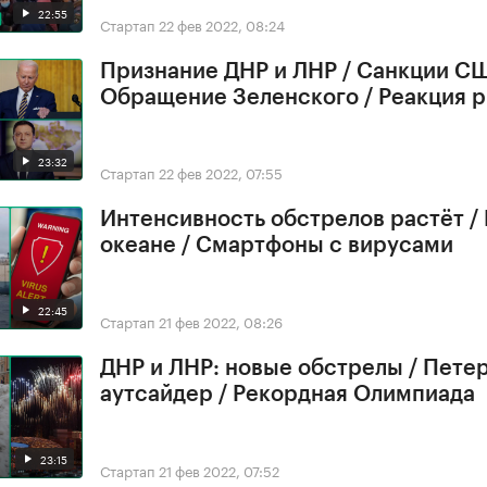
22:55
Стартап
22 фев 2022, 08:24
Признание ДНР и ЛНР / Санкции СШ
Обращение Зеленского / Реакция 
23:32
Стартап
22 фев 2022, 07:55
Интенсивность обстрелов растёт /
океане / Смартфоны с вирусами
22:45
Стартап
21 фев 2022, 08:26
ДНР и ЛНР: новые обстрелы / Петер
аутсайдер / Рекордная Олимпиада
23:15
Стартап
21 фев 2022, 07:52