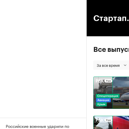
00
Стартап.
Все выпу
За все время
Российские военные ударили по