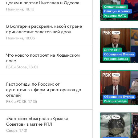
целям в портах Николаев и Одесса
Политика, 18:10
В Болгарии раскрыли, какой стране
принадлежит залетевший дрон
Политика, 18:06
Что нового построят на Ходынском
поле
РБК и Stone, 18:01
Гастрогиды по России: от
аутентичных ферм и ресторанов до
отелей
РБК и РСХБ, 17:35
«Балтика» обыграла «Крылья
Советов» в матче РПЛ
Спорт, 17:31