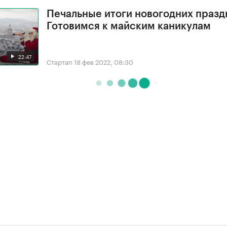
Печальные итоги новогодних празд
Готовимся к майским каникулам
22:47
Стартап
18 фев 2022, 08:30