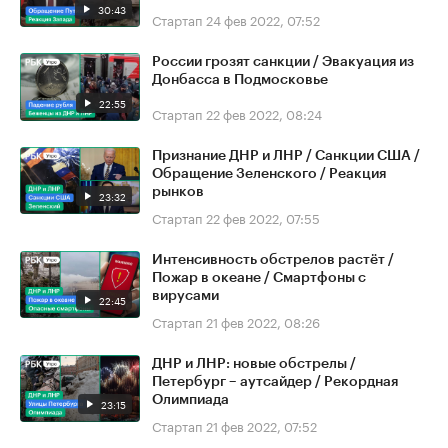
30:43
Стартап
24 фев 2022, 07:52
России грозят санкции / Эвакуация из
Донбасса в Подмосковье
22:55
Стартап
22 фев 2022, 08:24
Признание ДНР и ЛНР / Санкции США /
Обращение Зеленского / Реакция
рынков
23:32
Стартап
22 фев 2022, 07:55
Интенсивность обстрелов растёт /
Пожар в океане / Смартфоны с
вирусами
22:45
Стартап
21 фев 2022, 08:26
ДНР и ЛНР: новые обстрелы /
Петербург – аутсайдер / Рекордная
Олимпиада
23:15
Стартап
21 фев 2022, 07:52