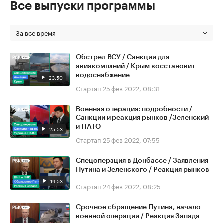
Все выпуски программы
За все время
Обстрел ВСУ / Санкции для
авиакомпаний / Крым восстановит
водоснабжение
23:50
Стартап
25 фев 2022, 08:31
Военная операция: подробности /
Санкции и реакция рынков /Зеленский
и НАТО
25:53
Стартап
25 фев 2022, 07:55
Спецоперация в Донбассе / Заявления
Путина и Зеленского / Реакция рынков
19:53
Стартап
24 фев 2022, 08:25
Срочное обращение Путина, начало
военной операции / Реакция Запада