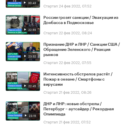
30:43
Стартап
24 фев 2022, 07:52
России грозят санкции / Эвакуация из
Донбасса в Подмосковье
22:55
Стартап
22 фев 2022, 08:24
Признание ДНР и ЛНР / Санкции США /
Обращение Зеленского / Реакция
рынков
23:32
Стартап
22 фев 2022, 07:55
Интенсивность обстрелов растёт /
Пожар в океане / Смартфоны с
вирусами
22:45
Стартап
21 фев 2022, 08:26
ДНР и ЛНР: новые обстрелы /
Петербург – аутсайдер / Рекордная
Олимпиада
23:15
Стартап
21 фев 2022, 07:52