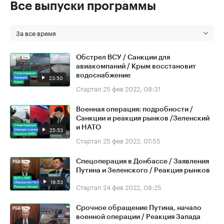
Все выпуски программы
За все время
Обстрел ВСУ / Санкции для
авиакомпаний / Крым восстановит
водоснабжение
23:50
Стартап
25 фев 2022, 08:31
Военная операция: подробности /
Санкции и реакция рынков /Зеленский
и НАТО
25:53
Стартап
25 фев 2022, 07:55
Спецоперация в Донбассе / Заявления
Путина и Зеленского / Реакция рынков
19:53
Стартап
24 фев 2022, 08:25
Срочное обращение Путина, начало
военной операции / Реакция Запада