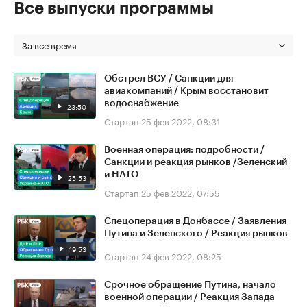
Все выпуски программы
За все время
Обстрел ВСУ / Санкции для
авиакомпаний / Крым восстановит
водоснабжение
23:50
Стартап
25 фев 2022, 08:31
Военная операция: подробности /
Санкции и реакция рынков /Зеленский
и НАТО
25:53
Стартап
25 фев 2022, 07:55
Спецоперация в Донбассе / Заявления
Путина и Зеленского / Реакция рынков
19:53
Стартап
24 фев 2022, 08:25
Срочное обращение Путина, начало
военной операции / Реакция Запада