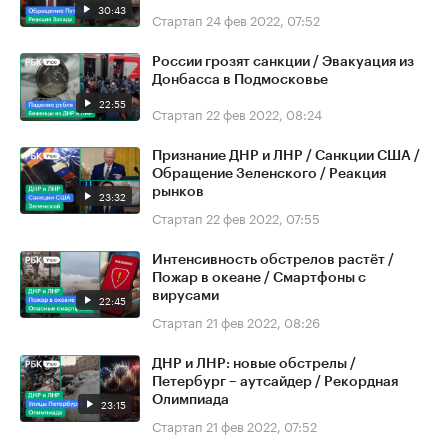
30:43
Стартап
24 фев 2022, 07:52
России грозят санкции / Эвакуация из
Донбасса в Подмосковье
22:55
Стартап
22 фев 2022, 08:24
Признание ДНР и ЛНР / Санкции США /
Обращение Зеленского / Реакция
рынков
23:32
Стартап
22 фев 2022, 07:55
Интенсивность обстрелов растёт /
Пожар в океане / Смартфоны с
вирусами
22:45
Стартап
21 фев 2022, 08:26
ДНР и ЛНР: новые обстрелы /
Петербург – аутсайдер / Рекордная
Олимпиада
23:15
Стартап
21 фев 2022, 07:52