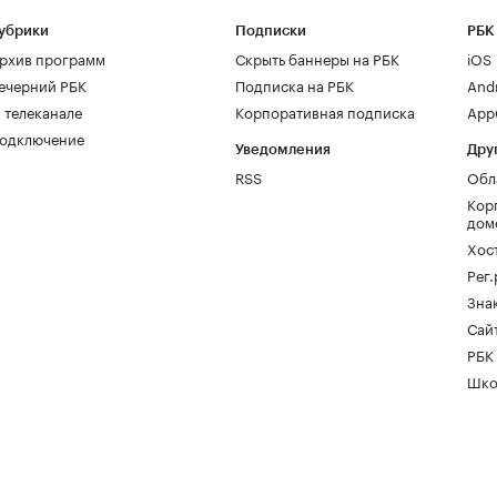
убрики
Подписки
РБК
рхив программ
Скрыть баннеры на РБК
iOS
ечерний РБК
Подписка на РБК
And
 телеканале
Корпоративная подписка
AppG
одключение
Уведомления
Дру
RSS
Обл
Кор
дом
Хос
Рег
Зна
Сайт
РБК
Шко