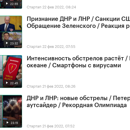
22:55
Стартап
22 фев 2022, 08:24
Признание ДНР и ЛНР / Санкции СШ
Обращение Зеленского / Реакция 
23:32
Стартап
22 фев 2022, 07:55
Интенсивность обстрелов растёт /
океане / Смартфоны с вирусами
22:45
Стартап
21 фев 2022, 08:26
ДНР и ЛНР: новые обстрелы / Петер
аутсайдер / Рекордная Олимпиада
23:15
Стартап
21 фев 2022, 07:52