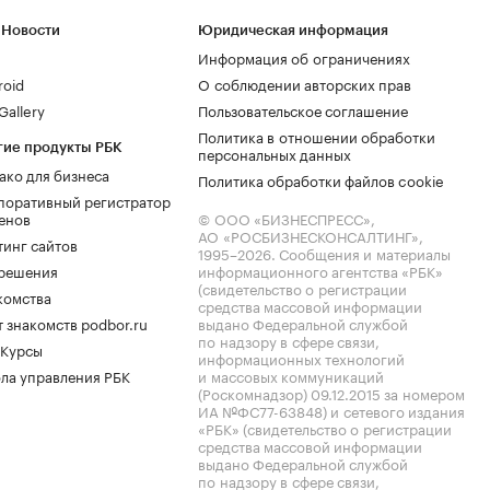
 Новости
Юридическая информация
Информация об ограничениях
roid
О соблюдении авторских прав
allery
Пользовательское соглашение
Политика в отношении обработки
гие продукты РБК
персональных данных
ако для бизнеса
Политика обработки файлов cookie
поративный регистратор
енов
© ООО «БИЗНЕСПРЕСС»,
АО «РОСБИЗНЕСКОНСАЛТИНГ»,
тинг сайтов
1995–2026
. Сообщения и материалы
.решения
информационного агентства «РБК»
(свидетельство о регистрации
комства
средства массовой информации
 знакомств podbor.ru
выдано Федеральной службой
по надзору в сфере связи,
 Курсы
информационных технологий
ла управления РБК
и массовых коммуникаций
(Роскомнадзор) 09.12.2015 за номером
ИА №ФС77-63848) и сетевого издания
«РБК» (свидетельство о регистрации
средства массовой информации
выдано Федеральной службой
по надзору в сфере связи,