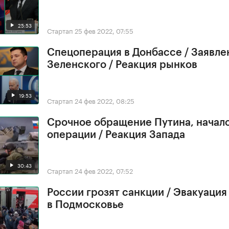
25:53
Стартап
25 фев 2022, 07:55
Спецоперация в Донбассе / Заявле
Зеленского / Реакция рынков
19:53
Стартап
24 фев 2022, 08:25
Срочное обращение Путина, начал
операции / Реакция Запада
30:43
Стартап
24 фев 2022, 07:52
России грозят санкции / Эвакуация
в Подмосковье