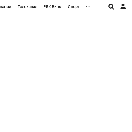
...
пании
Телеканал
РБК Вино
Спорт
ые проекты
Город
Стиль
Крипто
Спецпроекты СПб
логии и медиа
Финансы