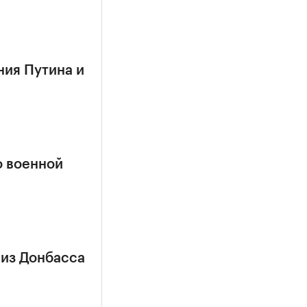
ния Путина и
о военной
 из Донбасса