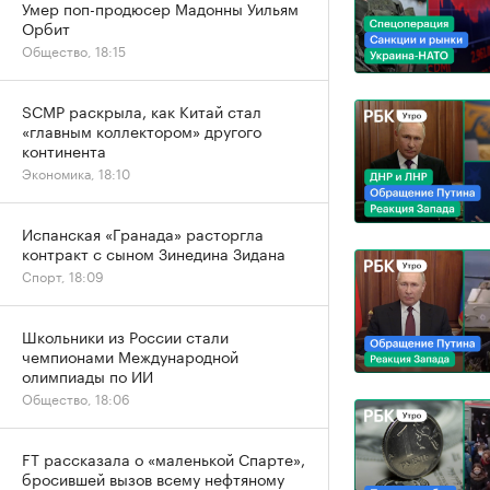
Умер поп-продюсер Мадонны Уильям
Орбит
Общество, 18:15
SCMP раскрыла, как Китай стал
«главным коллектором» другого
континента
Экономика, 18:10
Испанская «Гранада» расторгла
контракт с сыном Зинедина Зидана
Спорт, 18:09
Школьники из России стали
чемпионами Международной
олимпиады по ИИ
Общество, 18:06
FT рассказала о «маленькой Спарте»,
бросившей вызов всему нефтяному