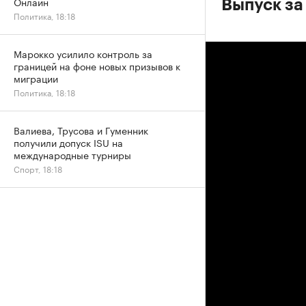
Онлайн
Выпуск за 
Политика, 18:18
Марокко усилило контроль за
границей на фоне новых призывов к
миграции
Политика, 18:18
Валиева, Трусова и Гуменник
получили допуск ISU на
международные турниры
Спорт, 18:18