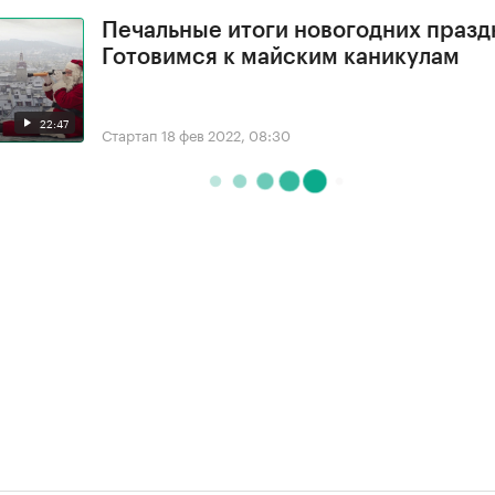
Печальные итоги новогодних празд
Готовимся к майским каникулам
22:47
Стартап
18 фев 2022, 08:30