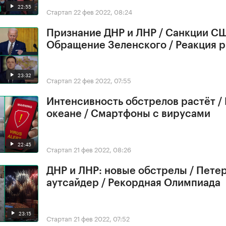
22:55
Стартап
22 фев 2022, 08:24
Признание ДНР и ЛНР / Санкции СШ
Обращение Зеленского / Реакция 
23:32
Стартап
22 фев 2022, 07:55
Интенсивность обстрелов растёт /
океане / Смартфоны с вирусами
22:45
Стартап
21 фев 2022, 08:26
ДНР и ЛНР: новые обстрелы / Петер
аутсайдер / Рекордная Олимпиада
23:15
Стартап
21 фев 2022, 07:52