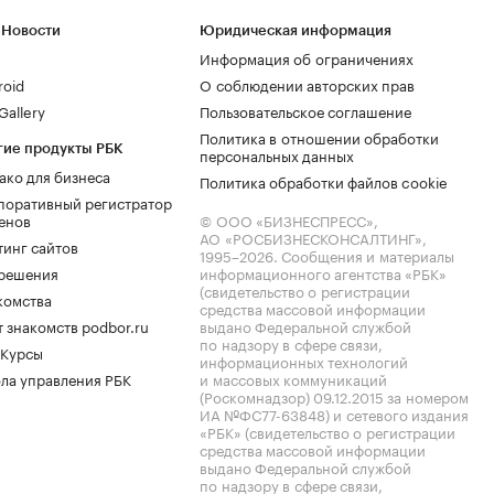
 Новости
Юридическая информация
Информация об ограничениях
roid
О соблюдении авторских прав
allery
Пользовательское соглашение
Политика в отношении обработки
гие продукты РБК
персональных данных
ако для бизнеса
Политика обработки файлов cookie
поративный регистратор
енов
© ООО «БИЗНЕСПРЕСС»,
АО «РОСБИЗНЕСКОНСАЛТИНГ»,
тинг сайтов
1995–2026
. Сообщения и материалы
.решения
информационного агентства «РБК»
(свидетельство о регистрации
комства
средства массовой информации
 знакомств podbor.ru
выдано Федеральной службой
по надзору в сфере связи,
 Курсы
информационных технологий
ла управления РБК
и массовых коммуникаций
(Роскомнадзор) 09.12.2015 за номером
ИА №ФС77-63848) и сетевого издания
«РБК» (свидетельство о регистрации
средства массовой информации
выдано Федеральной службой
по надзору в сфере связи,