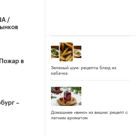
А /
рынков
 Пожар в
Зеленый шум: рецепты блюд из
кабачка
бург –
Домашнее «вино» из вишни: рецепт с
летним ароматом