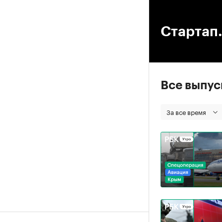
00
Стартап.
Все выпу
За все время