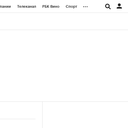
...
пании
Телеканал
РБК Вино
Спорт
ые проекты
Город
Стиль
Крипто
Спецпроекты СПб
логии и медиа
Финансы