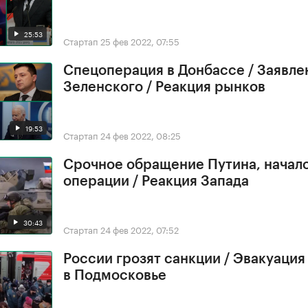
25:53
Стартап
25 фев 2022, 07:55
Спецоперация в Донбассе / Заявле
Зеленского / Реакция рынков
19:53
Стартап
24 фев 2022, 08:25
Срочное обращение Путина, начал
операции / Реакция Запада
30:43
Стартап
24 фев 2022, 07:52
России грозят санкции / Эвакуация
в Подмосковье