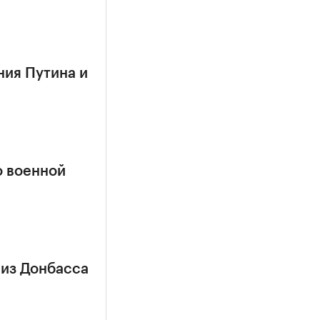
ния Путина и
о военной
 из Донбасса