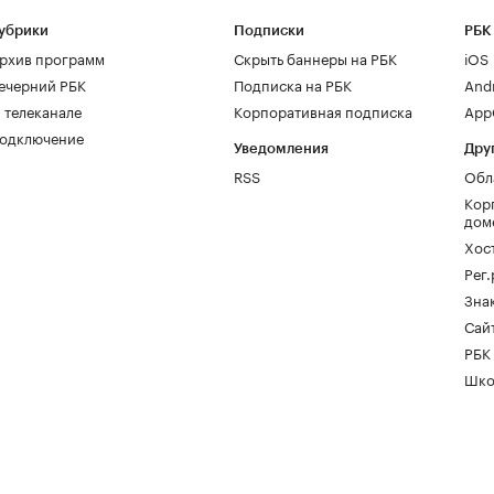
убрики
Подписки
РБК
рхив программ
Скрыть баннеры на РБК
iOS
ечерний РБК
Подписка на РБК
And
 телеканале
Корпоративная подписка
AppG
одключение
Уведомления
Дру
RSS
Обл
Кор
дом
Хос
Рег
Зна
Сайт
РБК
Шко