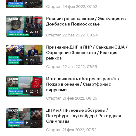
30:43
Стартап
24 фев 2022, 07:52
России грозят санкции / Эвакуация из
Донбасса в Подмосковье
22:55
Стартап
22 фев 2022, 08:24
Признание ДНР и ЛНР / Санкции США /
Обращение Зеленского / Реакция
рынков
23:32
Стартап
22 фев 2022, 07:55
Интенсивность обстрелов растёт /
Пожар в океане / Смартфоны с
вирусами
22:45
Стартап
21 фев 2022, 08:26
ДНР и ЛНР: новые обстрелы /
Петербург – аутсайдер / Рекордная
Олимпиада
23:15
Стартап
21 фев 2022, 07:52