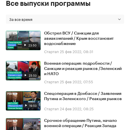
Все выпуски программы
За все время
Обстрел ВСУ / Санкции для
авиакомпаний / Крым восстановит
водоснабжение
23:50
Стартап
25 фев 2022, 08:31
Военная операция: подробности /
Санкции и реакция рынков /Зеленский
и НАТО
25:53
Стартап
25 фев 2022, 07:55
Спецоперация в Донбассе / Заявления
Путина и Зеленского / Реакция рынков
19:53
Стартап
24 фев 2022, 08:25
Срочное обращение Путина, начало
военной операции / Реакция Запада