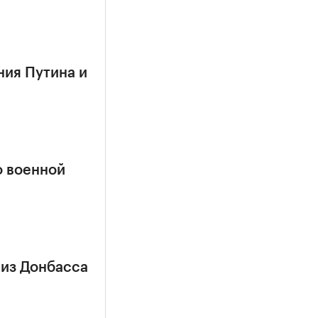
ния Путина и
о военной
 из Донбасса