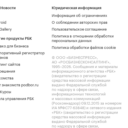
 Новости
Юридическая информация
Информация об ограничениях
roid
О соблюдении авторских прав
allery
Пользовательское соглашение
Политика в отношении обработки
гие продукты РБК
персональных данных
ако для бизнеса
Политика обработки файлов cookie
поративный регистратор
енов
© ООО «БИЗНЕСПРЕСС»,
АО «РОСБИЗНЕСКОНСАЛТИНГ»,
тинг сайтов
1995–2026
. Сообщения и материалы
.решения
информационного агентства «РБК»
(свидетельство о регистрации
комства
средства массовой информации
 знакомств podbor.ru
выдано Федеральной службой
по надзору в сфере связи,
 Курсы
информационных технологий
ла управления РБК
и массовых коммуникаций
(Роскомнадзор) 09.12.2015 за номером
ИА №ФС77-63848) и сетевого издания
«РБК» (свидетельство о регистрации
средства массовой информации
выдано Федеральной службой
по надзору в сфере связи,