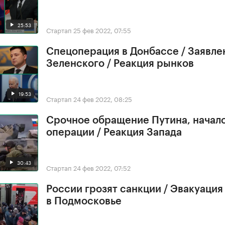
25:53
Стартап
25 фев 2022, 07:55
Спецоперация в Донбассе / Заявле
Зеленского / Реакция рынков
19:53
Стартап
24 фев 2022, 08:25
Срочное обращение Путина, начал
операции / Реакция Запада
30:43
Стартап
24 фев 2022, 07:52
России грозят санкции / Эвакуация
в Подмосковье