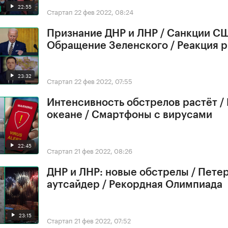
22:55
Стартап
22 фев 2022, 08:24
Признание ДНР и ЛНР / Санкции СШ
Обращение Зеленского / Реакция 
23:32
Стартап
22 фев 2022, 07:55
Интенсивность обстрелов растёт /
океане / Смартфоны с вирусами
22:45
Стартап
21 фев 2022, 08:26
ДНР и ЛНР: новые обстрелы / Петер
аутсайдер / Рекордная Олимпиада
23:15
Стартап
21 фев 2022, 07:52