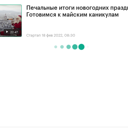
Печальные итоги новогодних празд
Готовимся к майским каникулам
22:47
Стартап
18 фев 2022, 08:30