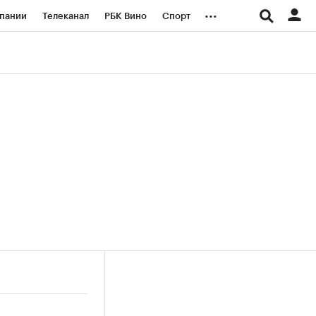
...
пании
Телеканал
РБК Вино
Спорт
ые проекты
Город
Стиль
Крипто
Спецпроекты СПб
логии и медиа
Финансы