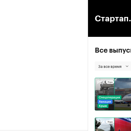
00
Стартап.
Все выпу
За все время