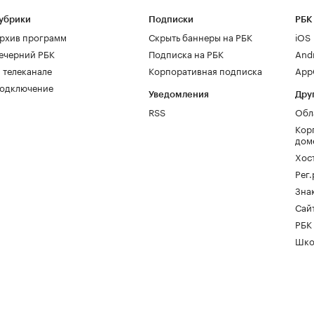
убрики
Подписки
РБК
рхив программ
Скрыть баннеры на РБК
iOS
ечерний РБК
Подписка на РБК
And
 телеканале
Корпоративная подписка
AppG
одключение
Уведомления
Дру
RSS
Обл
Кор
дом
Хос
Рег
Зна
Сайт
РБК
Шко