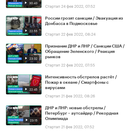
30:43
Стартап
24 фев 2022, 07:52
России грозят санкции / Эвакуация из
Донбасса в Подмосковье
22:55
Стартап
22 фев 2022, 08:24
Признание ДНР и ЛНР / Санкции США /
Обращение Зеленского / Реакция
рынков
23:32
Стартап
22 фев 2022, 07:55
Интенсивность обстрелов растёт /
Пожар в океане / Смартфоны с
вирусами
22:45
Стартап
21 фев 2022, 08:26
ДНР и ЛНР: новые обстрелы /
Петербург – аутсайдер / Рекордная
Олимпиада
23:15
Стартап
21 фев 2022, 07:52