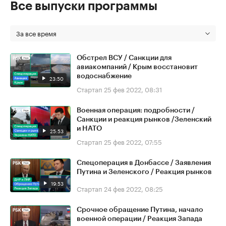
Все выпуски программы
За все время
Обстрел ВСУ / Санкции для
авиакомпаний / Крым восстановит
водоснабжение
23:50
Стартап
25 фев 2022, 08:31
Военная операция: подробности /
Санкции и реакция рынков /Зеленский
и НАТО
25:53
Стартап
25 фев 2022, 07:55
Спецоперация в Донбассе / Заявления
Путина и Зеленского / Реакция рынков
19:53
Стартап
24 фев 2022, 08:25
Срочное обращение Путина, начало
военной операции / Реакция Запада