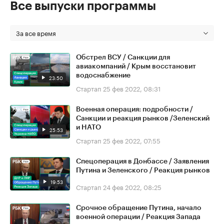
Все выпуски программы
За все время
Обстрел ВСУ / Санкции для
авиакомпаний / Крым восстановит
водоснабжение
23:50
Стартап
25 фев 2022, 08:31
Военная операция: подробности /
Санкции и реакция рынков /Зеленский
и НАТО
25:53
Стартап
25 фев 2022, 07:55
Спецоперация в Донбассе / Заявления
Путина и Зеленского / Реакция рынков
19:53
Стартап
24 фев 2022, 08:25
Срочное обращение Путина, начало
военной операции / Реакция Запада