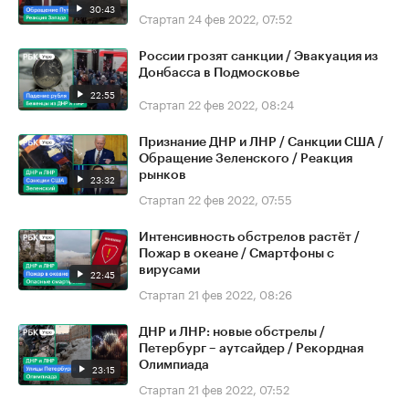
30:43
Стартап
24 фев 2022, 07:52
России грозят санкции / Эвакуация из
Донбасса в Подмосковье
22:55
Стартап
22 фев 2022, 08:24
Признание ДНР и ЛНР / Санкции США /
Обращение Зеленского / Реакция
рынков
23:32
Стартап
22 фев 2022, 07:55
Интенсивность обстрелов растёт /
Пожар в океане / Смартфоны с
вирусами
22:45
Стартап
21 фев 2022, 08:26
ДНР и ЛНР: новые обстрелы /
Петербург – аутсайдер / Рекордная
Олимпиада
23:15
Стартап
21 фев 2022, 07:52