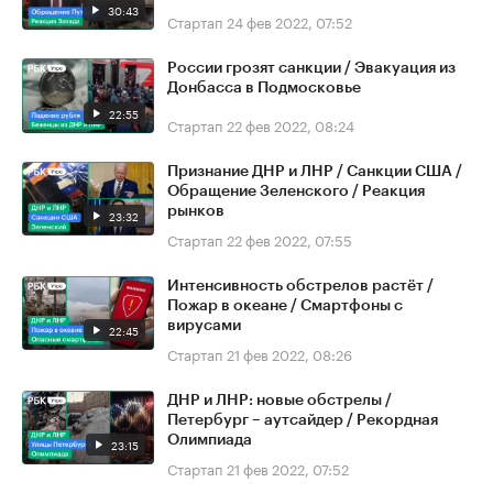
30:43
Стартап
24 фев 2022, 07:52
России грозят санкции / Эвакуация из
Донбасса в Подмосковье
22:55
Стартап
22 фев 2022, 08:24
Признание ДНР и ЛНР / Санкции США /
Обращение Зеленского / Реакция
рынков
23:32
Стартап
22 фев 2022, 07:55
Интенсивность обстрелов растёт /
Пожар в океане / Смартфоны с
вирусами
22:45
Стартап
21 фев 2022, 08:26
ДНР и ЛНР: новые обстрелы /
Петербург – аутсайдер / Рекордная
Олимпиада
23:15
Стартап
21 фев 2022, 07:52