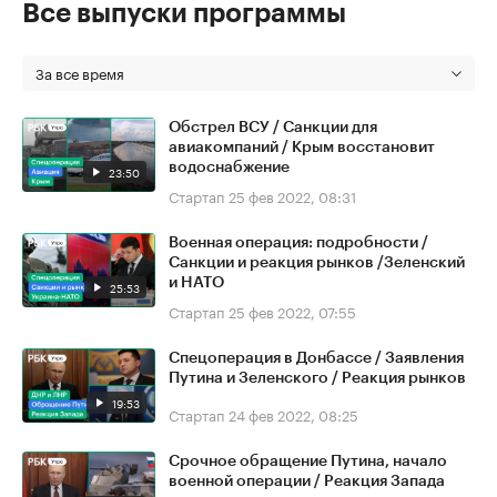
Все выпуски программы
За все время
Обстрел ВСУ / Санкции для
авиакомпаний / Крым восстановит
водоснабжение
23:50
Стартап
25 фев 2022, 08:31
Военная операция: подробности /
Санкции и реакция рынков /Зеленский
и НАТО
25:53
Стартап
25 фев 2022, 07:55
Спецоперация в Донбассе / Заявления
Путина и Зеленского / Реакция рынков
19:53
Стартап
24 фев 2022, 08:25
Срочное обращение Путина, начало
военной операции / Реакция Запада