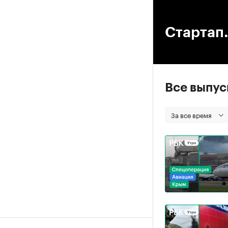
00
Стартап. 
Все выпу
За все время