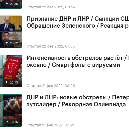
22:55
Стартап
22 фев 2022, 08:24
Признание ДНР и ЛНР / Санкции СШ
Обращение Зеленского / Реакция 
23:32
Стартап
22 фев 2022, 07:55
Интенсивность обстрелов растёт /
океане / Смартфоны с вирусами
22:45
Стартап
21 фев 2022, 08:26
ДНР и ЛНР: новые обстрелы / Петер
аутсайдер / Рекордная Олимпиада
23:15
Стартап
21 фев 2022, 07:52