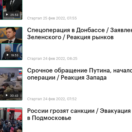
25:53
Стартап
25 фев 2022, 07:55
Спецоперация в Донбассе / Заявле
Зеленского / Реакция рынков
19:53
Стартап
24 фев 2022, 08:25
Срочное обращение Путина, начал
операции / Реакция Запада
30:43
Стартап
24 фев 2022, 07:52
России грозят санкции / Эвакуация
в Подмосковье