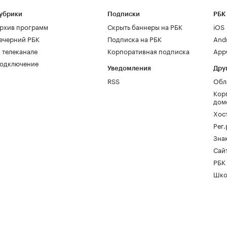
убрики
Подписки
РБК
рхив программ
Скрыть баннеры на РБК
iOS
ечерний РБК
Подписка на РБК
And
 телеканале
Корпоративная подписка
AppG
одключение
Уведомления
Дру
RSS
Обл
Кор
дом
Хос
Рег
Зна
Сайт
РБК
Шко