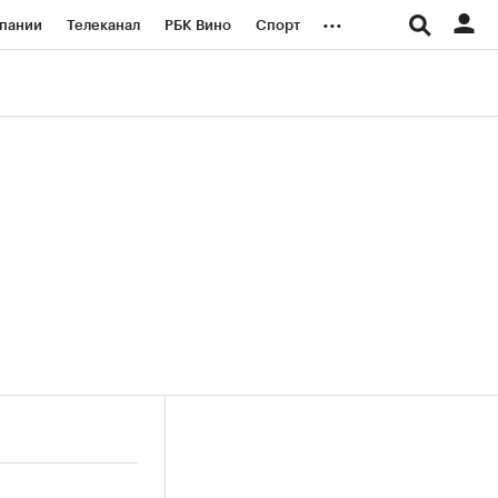
...
пании
Телеканал
РБК Вино
Спорт
ые проекты
Город
Стиль
Крипто
Спецпроекты СПб
логии и медиа
Финансы