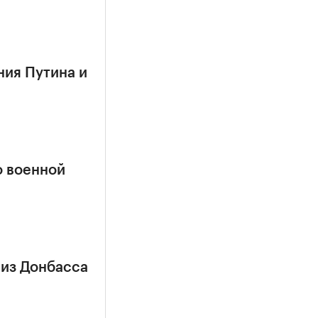
ния Путина и
о военной
 из Донбасса