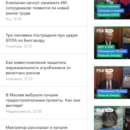
Компании начнут нанимать ИИ-
сотрудников: появится ли новый
рынок труда
Pro, 12:15
Три человека пострадали при ударе
БПЛА по Белгороду
Политика, 12:15
Как инвесткомпания защитила
маржинальность агробизнеса от
валютных рисков
Компании, 12:10
В Москве выбрали лучшие
градостроительные проекты. Как они
выглядят
Недвижимость, 12:05
Макгрегор рассказал о начале