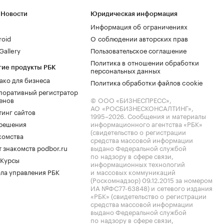
 Новости
Юридическая информация
Информация об ограничениях
roid
О соблюдении авторских прав
allery
Пользовательское соглашение
Политика в отношении обработки
гие продукты РБК
персональных данных
ако для бизнеса
Политика обработки файлов cookie
поративный регистратор
енов
© ООО «БИЗНЕСПРЕСС»,
АО «РОСБИЗНЕСКОНСАЛТИНГ»,
тинг сайтов
1995–2026
. Сообщения и материалы
.решения
информационного агентства «РБК»
(свидетельство о регистрации
комства
средства массовой информации
 знакомств podbor.ru
выдано Федеральной службой
по надзору в сфере связи,
 Курсы
информационных технологий
ла управления РБК
и массовых коммуникаций
(Роскомнадзор) 09.12.2015 за номером
ИА №ФС77-63848) и сетевого издания
«РБК» (свидетельство о регистрации
средства массовой информации
выдано Федеральной службой
по надзору в сфере связи,