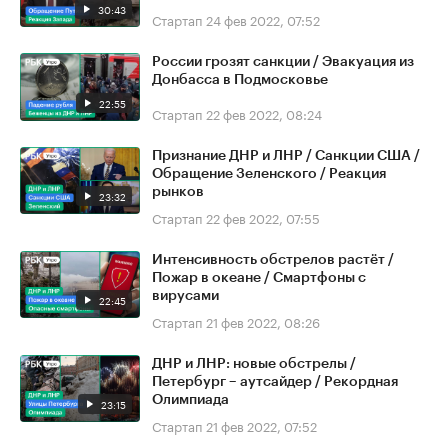
30:43
Стартап
24 фев 2022, 07:52
России грозят санкции / Эвакуация из
Донбасса в Подмосковье
22:55
Стартап
22 фев 2022, 08:24
Признание ДНР и ЛНР / Санкции США /
Обращение Зеленского / Реакция
рынков
23:32
Стартап
22 фев 2022, 07:55
Интенсивность обстрелов растёт /
Пожар в океане / Смартфоны с
вирусами
22:45
Стартап
21 фев 2022, 08:26
ДНР и ЛНР: новые обстрелы /
Петербург – аутсайдер / Рекордная
Олимпиада
23:15
Стартап
21 фев 2022, 07:52