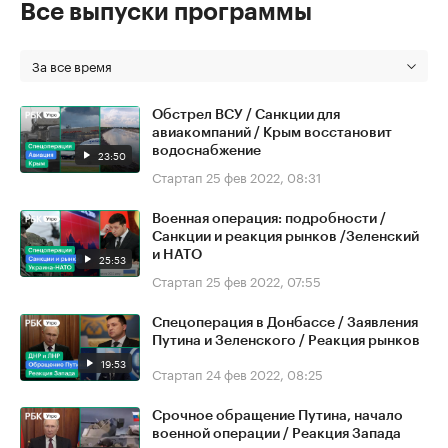
Все выпуски программы
За все время
Обстрел ВСУ / Санкции для
авиакомпаний / Крым восстановит
водоснабжение
23:50
Стартап
25 фев 2022, 08:31
Военная операция: подробности /
Санкции и реакция рынков /Зеленский
и НАТО
25:53
Стартап
25 фев 2022, 07:55
Спецоперация в Донбассе / Заявления
Путина и Зеленского / Реакция рынков
19:53
Стартап
24 фев 2022, 08:25
Срочное обращение Путина, начало
военной операции / Реакция Запада