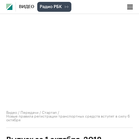
ВИДЕО
Видео
/
Передачи
/
Стартап
/
Новые правила регистрации транспортных средств вступят в силу 6
октября