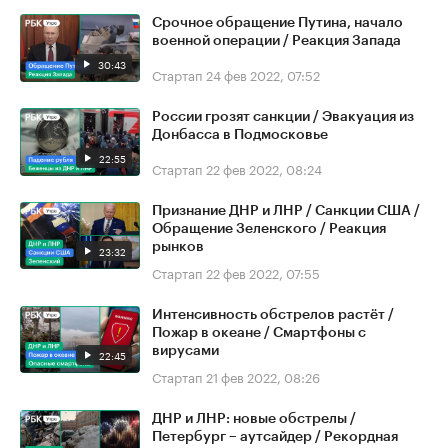
Срочное обращение Путина, начало
военной операции / Реакция Запада
30:43
Стартап
24 фев 2022, 07:52
России грозят санкции / Эвакуация из
Донбасса в Подмосковье
22:55
Стартап
22 фев 2022, 08:24
Признание ДНР и ЛНР / Санкции США /
Обращение Зеленского / Реакция
рынков
23:32
Стартап
22 фев 2022, 07:55
Интенсивность обстрелов растёт /
Пожар в океане / Смартфоны с
вирусами
22:45
Стартап
21 фев 2022, 08:26
ДНР и ЛНР: новые обстрелы /
Петербург – аутсайдер / Рекордная