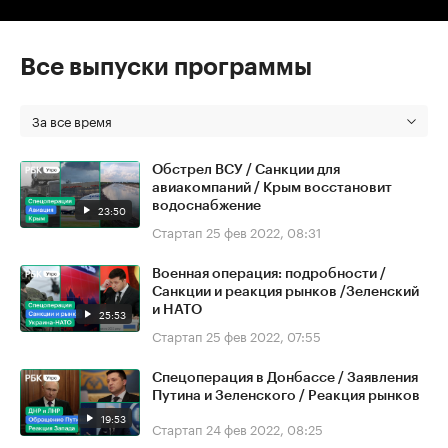
Все выпуски программы
За все время
Обстрел ВСУ / Санкции для
авиакомпаний / Крым восстановит
водоснабжение
23:50
Стартап
25 фев 2022, 08:31
Военная операция: подробности /
Санкции и реакция рынков /Зеленский
и НАТО
25:53
Стартап
25 фев 2022, 07:55
Спецоперация в Донбассе / Заявления
Путина и Зеленского / Реакция рынков
19:53
Стартап
24 фев 2022, 08:25