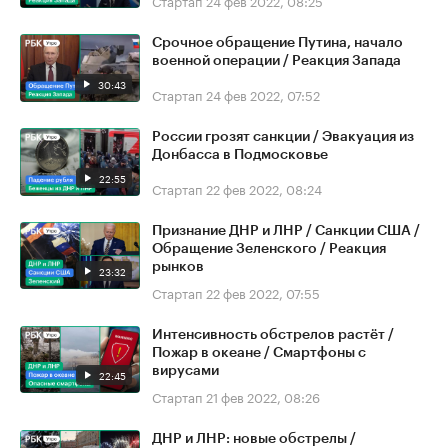
Стартап
24 фев 2022, 08:25
Срочное обращение Путина, начало
военной операции / Реакция Запада
30:43
Стартап
24 фев 2022, 07:52
России грозят санкции / Эвакуация из
Донбасса в Подмосковье
22:55
Стартап
22 фев 2022, 08:24
Признание ДНР и ЛНР / Санкции США /
Обращение Зеленского / Реакция
рынков
23:32
Стартап
22 фев 2022, 07:55
Интенсивность обстрелов растёт /
Пожар в океане / Смартфоны с
вирусами
22:45
Стартап
21 фев 2022, 08:26
ДНР и ЛНР: новые обстрелы /