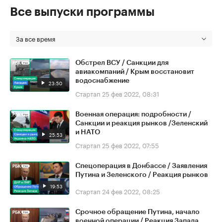
Все выпуски программы
За все время
Обстрел ВСУ / Санкции для
авиакомпаний / Крым восстановит
водоснабжение
23:50
Стартап
25 фев 2022, 08:31
Военная операция: подробности /
Санкции и реакция рынков /Зеленский
и НАТО
25:53
Стартап
25 фев 2022, 07:55
Спецоперация в Донбассе / Заявления
Путина и Зеленского / Реакция рынков
19:53
Стартап
24 фев 2022, 08:25
Срочное обращение Путина, начало
военной операции / Реакция Запада