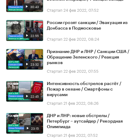
30:43
Стартап
24 фев 2022, 07:52
России грозят санкции / Эвакуация из
Донбасса в Подмосковье
22:55
Стартап
22 фев 2022, 08:24
Признание ДНР и ЛНР / Санкции США /
Обращение Зеленского / Реакция
рынков
23:32
Стартап
22 фев 2022, 07:55
Интенсивность обстрелов растёт /
Пожар в океане / Смартфоны с
вирусами
22:45
Стартап
21 фев 2022, 08:26
ДНР и ЛНР: новые обстрелы /
Петербург – аутсайдер / Рекордная
Олимпиада
23:15
Стартап
21 фев 2022, 07:52