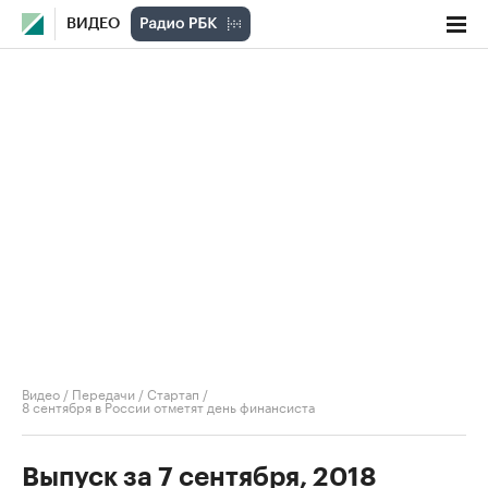
ВИДЕО
Видео
/
Передачи
/
Стартап
/
8 сентября в России отметят день финансиста
Выпуск за 7 сентября, 2018