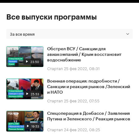
Все выпуски программы
За все время
Обстрел ВСУ / Санкции для
авиакомпаний / Крым восстановит
водоснабжение
23:50
Стартап
25 фев 2022, 08:31
Военная операция: подробности /
Санкции и реакция рынков /Зеленский
и НАТО
25:53
Стартап
25 фев 2022, 07:55
Спецоперация в Донбассе / Заявления
Путина и Зеленского / Реакция рынков
19:53
Стартап
24 фев 2022, 08:25