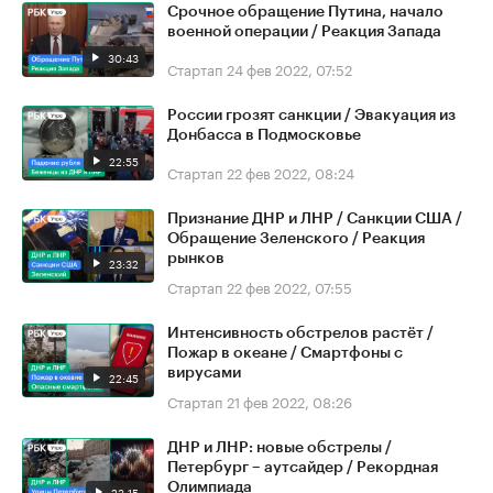
Срочное обращение Путина, начало
военной операции / Реакция Запада
30:43
Стартап
24 фев 2022, 07:52
России грозят санкции / Эвакуация из
Донбасса в Подмосковье
22:55
Стартап
22 фев 2022, 08:24
Признание ДНР и ЛНР / Санкции США /
Обращение Зеленского / Реакция
рынков
23:32
Стартап
22 фев 2022, 07:55
Интенсивность обстрелов растёт /
Пожар в океане / Смартфоны с
вирусами
22:45
Стартап
21 фев 2022, 08:26
ДНР и ЛНР: новые обстрелы /
Петербург – аутсайдер / Рекордная
Олимпиада
23:15