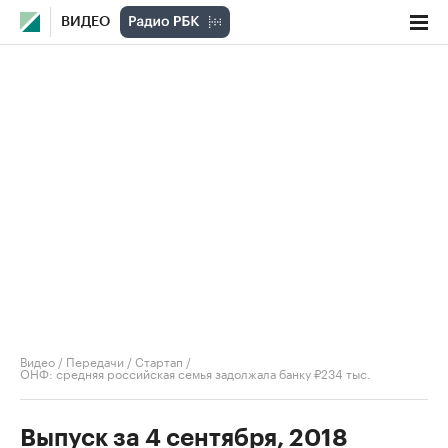
ВИДЕО
Видео
/
Передачи
/
Стартап
/
ОНФ: средняя российская семья задолжала банку ₽234 тыс.
Выпуск за 4 сентября, 2018