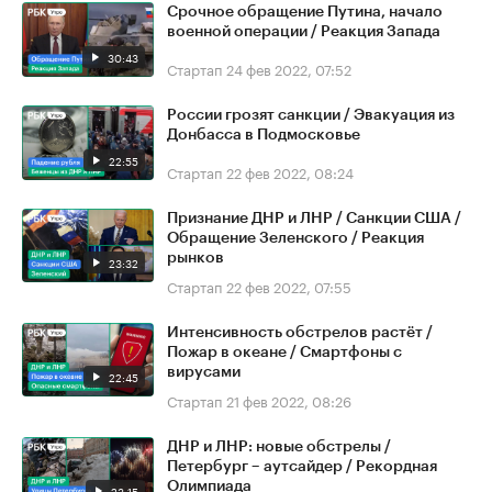
Срочное обращение Путина, начало
военной операции / Реакция Запада
30:43
Стартап
24 фев 2022, 07:52
России грозят санкции / Эвакуация из
Донбасса в Подмосковье
22:55
Стартап
22 фев 2022, 08:24
Признание ДНР и ЛНР / Санкции США /
Обращение Зеленского / Реакция
рынков
23:32
Стартап
22 фев 2022, 07:55
Интенсивность обстрелов растёт /
Пожар в океане / Смартфоны с
вирусами
22:45
Стартап
21 фев 2022, 08:26
ДНР и ЛНР: новые обстрелы /
Петербург – аутсайдер / Рекордная
Олимпиада
23:15