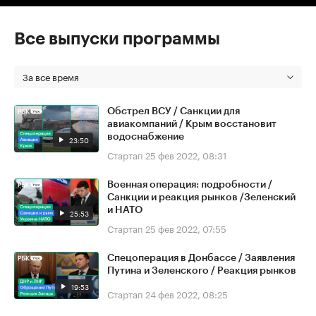
Все выпуски программы
За все время
Обстрел ВСУ / Санкции для
авиакомпаний / Крым восстановит
водоснабжение
23:50
Стартап
25 фев 2022, 08:31
Военная операция: подробности /
Санкции и реакция рынков /Зеленский
и НАТО
25:53
Стартап
25 фев 2022, 07:55
Спецоперация в Донбассе / Заявления
Путина и Зеленского / Реакция рынков
19:53
Стартап
24 фев 2022, 08:25