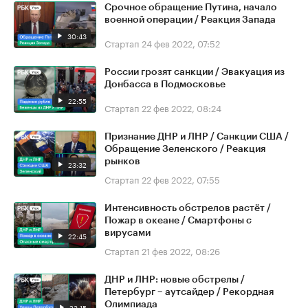
Срочное обращение Путина, начало
военной операции / Реакция Запада
30:43
Стартап
24 фев 2022, 07:52
России грозят санкции / Эвакуация из
Донбасса в Подмосковье
22:55
Стартап
22 фев 2022, 08:24
Признание ДНР и ЛНР / Санкции США /
Обращение Зеленского / Реакция
рынков
23:32
Стартап
22 фев 2022, 07:55
Интенсивность обстрелов растёт /
Пожар в океане / Смартфоны с
вирусами
22:45
Стартап
21 фев 2022, 08:26
ДНР и ЛНР: новые обстрелы /
Петербург – аутсайдер / Рекордная
Олимпиада
23:15