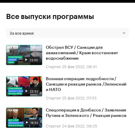
Все выпуски программы
За все время
Обстрел ВСУ / Санкции для
авиакомпаний / Крым восстановит
водоснабжение
23:50
Стартап
25 фев 2022, 08:31
Военная операция: подробности /
Санкции и реакция рынков /Зеленский
и НАТО
25:53
Стартап
25 фев 2022, 07:55
Спецоперация в Донбассе / Заявления
Путина и Зеленского / Реакция рынков
19:53
Стартап
24 фев 2022, 08:25