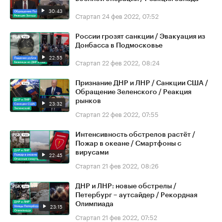
30:43
Стартап
24 фев 2022, 07:52
России грозят санкции / Эвакуация из
Донбасса в Подмосковье
22:55
Стартап
22 фев 2022, 08:24
Признание ДНР и ЛНР / Санкции США /
Обращение Зеленского / Реакция
рынков
23:32
Стартап
22 фев 2022, 07:55
Интенсивность обстрелов растёт /
Пожар в океане / Смартфоны с
вирусами
22:45
Стартап
21 фев 2022, 08:26
ДНР и ЛНР: новые обстрелы /
Петербург – аутсайдер / Рекордная
Олимпиада
23:15
Стартап
21 фев 2022, 07:52