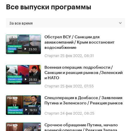
Все выпуски программы
За все время
Обстрел ВСУ / Санкции для
авиакомпаний / Крым восстановит
водоснабжение
23:50
Стартап
25 фев 2022, 08:31
Военная операция: подробности /
Санкции и реакция рынков /Зеленский
и НАТО
25:53
Стартап
25 фев 2022, 07:55
Спецоперация в Донбассе / Заявления
Путина и Зеленского / Реакция рынков
19:53
Стартап
24 фев 2022, 08:25
Срочное обращение Путина, начало
военной операции / Реакция Запада