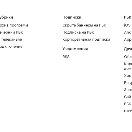
убрики
Подписки
РБК
рхив программ
Скрыть баннеры на РБК
iOS
ечерний РБК
Подписка на РБК
And
 телеканале
Корпоративная подписка
AppG
одключение
Уведомления
Дру
RSS
Обл
Кор
дом
Хос
Рег
Зна
Сайт
РБК
Шко