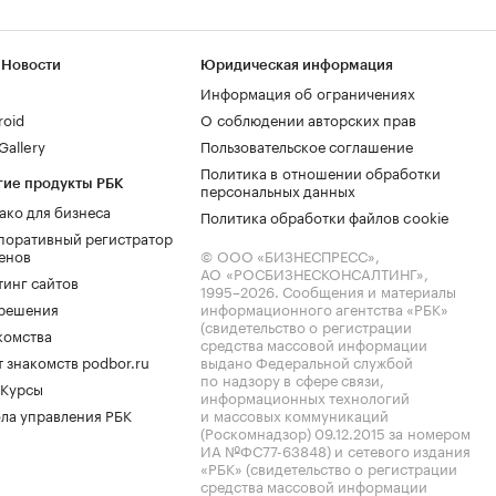
 Новости
Юридическая информация
Информация об ограничениях
roid
О соблюдении авторских прав
allery
Пользовательское соглашение
Политика в отношении обработки
гие продукты РБК
персональных данных
ако для бизнеса
Политика обработки файлов cookie
поративный регистратор
енов
© ООО «БИЗНЕСПРЕСС»,
АО «РОСБИЗНЕСКОНСАЛТИНГ»,
тинг сайтов
1995–2026
. Сообщения и материалы
.решения
информационного агентства «РБК»
(свидетельство о регистрации
комства
средства массовой информации
 знакомств podbor.ru
выдано Федеральной службой
по надзору в сфере связи,
 Курсы
информационных технологий
ла управления РБК
и массовых коммуникаций
(Роскомнадзор) 09.12.2015 за номером
ИА №ФС77-63848) и сетевого издания
«РБК» (свидетельство о регистрации
средства массовой информации