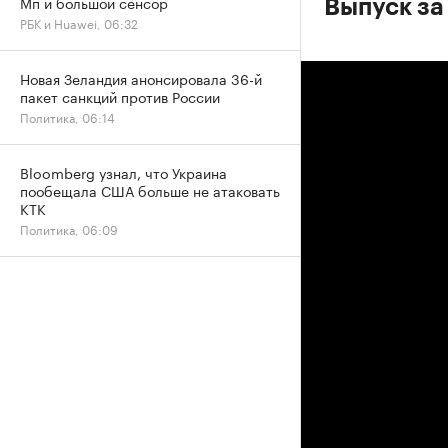
Мп и большой сенсор
Выпуск за 
РБК и Huawei, 06:32
Новая Зеландия анонсировала 36-й
пакет санкций против России
Политика, 06:14
Bloomberg узнал, что Украина
пообещала США больше не атаковать
КТК
Политика, 06:09