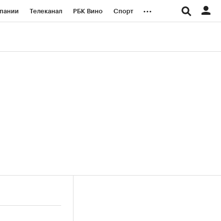
...
пании
Телеканал
РБК Вино
Спорт
ые проекты
Город
Стиль
Крипто
Спецпроекты СПб
логии и медиа
Финансы