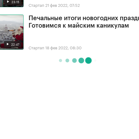
23:15
Стартап
21 фев 2022, 07:52
Печальные итоги новогодних празд
Готовимся к майским каникулам
22:47
Стартап
18 фев 2022, 08:30