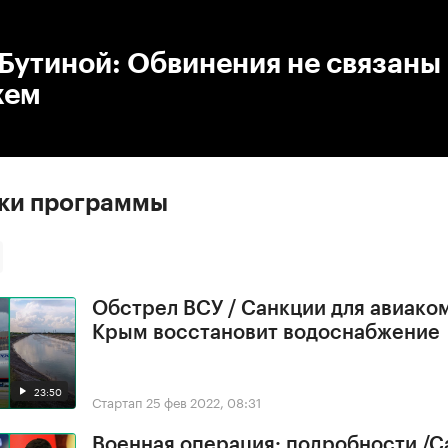
:00
/
00:00
Бутиной: Обвинения не связаны
жем
ски программы
Обстрел ВСУ / Санкции для авиако
Крым восстановит водоснабжение
23:50
Стартап
25 фев 2022, 08:31
Военная операция: подробности /С