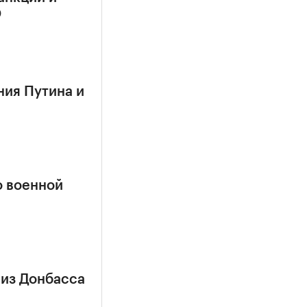
О
ния Путина и
о военной
 из Донбасса