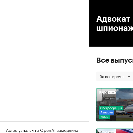
00
Адвокат 
шпиона
Все выпу
За все время
Axios узнал, что OpenAI замедлила