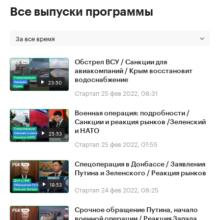
Все выпуски программы
За все время
Обстрел ВСУ / Санкции для
авиакомпаний / Крым восстановит
водоснабжение
23:50
Стартап
25 фев 2022, 08:31
Военная операция: подробности /
Санкции и реакция рынков /Зеленский
и НАТО
25:53
Стартап
25 фев 2022, 07:55
Спецоперация в Донбассе / Заявления
Путина и Зеленского / Реакция рынков
19:53
Стартап
24 фев 2022, 08:25
Срочное обращение Путина, начало
военной операции / Реакция Запада