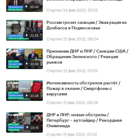
30:43
Стартап
24 фев 2022, 07:52
России грозят санкции / Эвакуация из
Донбасса в Подмосковье
22:55
Стартап
22 фев 2022, 08:24
Признание ДНР и ЛНР / Санкции США /
Обращение Зеленского / Реакция
рынков
23:32
Стартап
22 фев 2022, 07:55
Интенсивность обстрелов растёт /
Пожар в океане / Смартфоны с
вирусами
22:45
Стартап
21 фев 2022, 08:26
ДНР и ЛНР: новые обстрелы /
Петербург – аутсайдер / Рекордная
Олимпиада
23:15
Стартап
21 фев 2022, 07:52