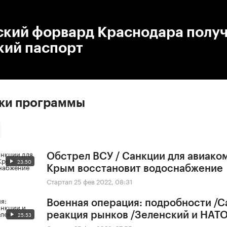
:00
/
00:00
ский форвард Краснодара полу
кий паспорт
ски программы
Обстрел ВСУ / Санкции для авиако
23:50
Крым восстановит водоснабжение
Стартап
25 фев 2022, 08:31
Военная операция: подробности /С
25:53
реакция рынков /Зеленский и НАТ