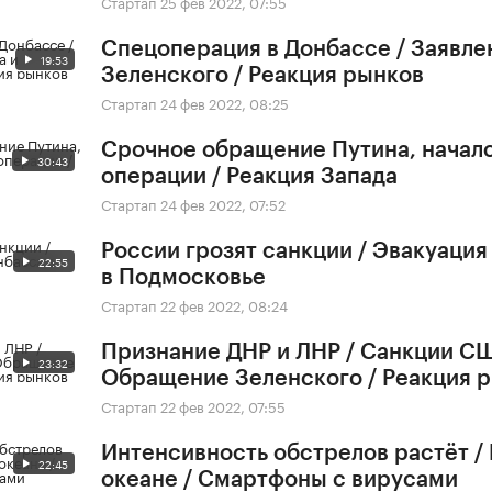
Стартап
25 фев 2022, 07:55
Спецоперация в Донбассе / Заявле
19:53
Зеленского / Реакция рынков
Стартап
24 фев 2022, 08:25
Срочное обращение Путина, начал
30:43
операции / Реакция Запада
Стартап
24 фев 2022, 07:52
России грозят санкции / Эвакуация
22:55
в Подмосковье
Стартап
22 фев 2022, 08:24
Признание ДНР и ЛНР / Санкции СШ
23:32
Обращение Зеленского / Реакция 
Стартап
22 фев 2022, 07:55
Интенсивность обстрелов растёт /
22:45
океане / Смартфоны с вирусами