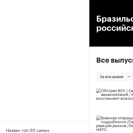
00
Бразиль
российс
Все выпу
За все время
Назван топ-30 самых