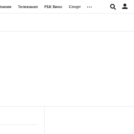
...
пании
Телеканал
РБК Вино
Спорт
ые проекты
Город
Стиль
Крипто
Спецпроекты СПб
логии и медиа
Финансы