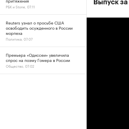
притяжения
Выпуск за
РБК и Stone, 07:11
Reuters узнал о просьбе США
освободить осужденного в России
морпеха
Политика, 07:07
Премьера «Одиссеи» увеличила
спрос на поэму Гомера в России
Общество, 07:02