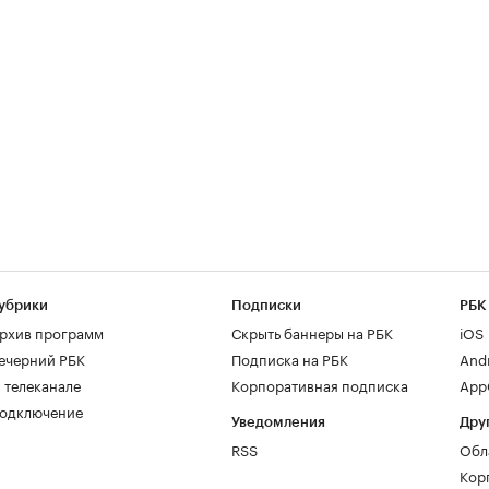
убрики
Подписки
РБК
рхив программ
Скрыть баннеры на РБК
iOS
ечерний РБК
Подписка на РБК
And
 телеканале
Корпоративная подписка
AppG
одключение
Уведомления
Дру
RSS
Обл
Кор