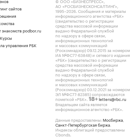
енов
© ООО «БИЗНЕСПРЕСС»,
АО «РОСБИЗНЕСКОНСАЛТИНГ»,
тинг сайтов
1995–2026
. Сообщения и материалы
.решения
информационного агентства «РБК»
(свидетельство о регистрации
комства
средства массовой информации
 знакомств podbor.ru
выдано Федеральной службой
по надзору в сфере связи,
 Курсы
информационных технологий
ла управления РБК
и массовых коммуникаций
(Роскомнадзор) 09.12.2015 за номером
ИА №ФС77-63848) и сетевого издания
«РБК» (свидетельство о регистрации
средства массовой информации
выдано Федеральной службой
по надзору в сфере связи,
информационных технологий
и массовых коммуникаций
(Роскомнадзор) 03.12.2021 за номером
ЭЛ №ФС77-82385) сопровождаются
пометкой «РБК».
letters@rbc.ru
18+
Владельцем сайта является
информационное агентство «РБК».
Данные предоставлены:
Мосбиржа
,
Санкт-Петербургская биржа
.
Индексы облигаций предоставлены
Cbonds.