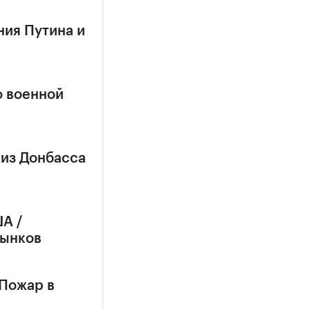
ния Путина и
о военной
 из Донбасса
А /
рынков
 Пожар в