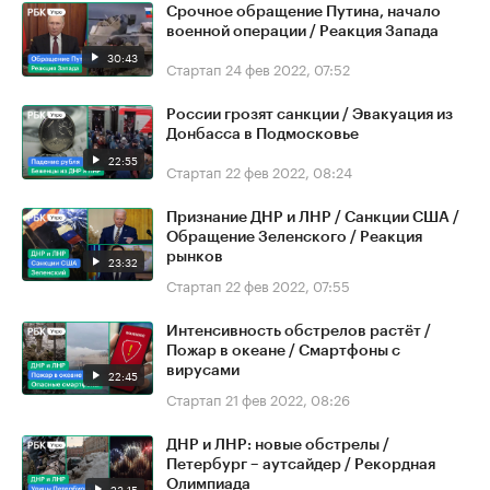
Срочное обращение Путина, начало
военной операции / Реакция Запада
30:43
Стартап
24 фев 2022, 07:52
России грозят санкции / Эвакуация из
Донбасса в Подмосковье
22:55
Стартап
22 фев 2022, 08:24
Признание ДНР и ЛНР / Санкции США /
Обращение Зеленского / Реакция
рынков
23:32
Стартап
22 фев 2022, 07:55
Интенсивность обстрелов растёт /
Пожар в океане / Смартфоны с
вирусами
22:45
Стартап
21 фев 2022, 08:26
ДНР и ЛНР: новые обстрелы /
Петербург – аутсайдер / Рекордная
Олимпиада
23:15