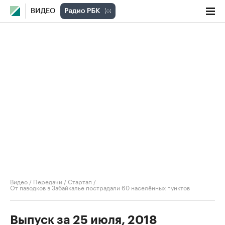
ВИДЕО
Видео
/
Передачи
/
Стартап
/
От паводков в Забайкалье пострадали 60 населённых пунктов
Выпуск за 25 июля, 2018