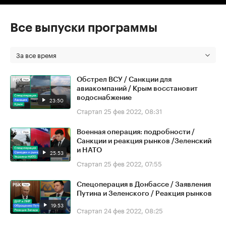
Все выпуски программы
За все время
Обстрел ВСУ / Санкции для
авиакомпаний / Крым восстановит
водоснабжение
23:50
Стартап
25 фев 2022, 08:31
Военная операция: подробности /
Санкции и реакция рынков /Зеленский
и НАТО
25:53
Стартап
25 фев 2022, 07:55
Спецоперация в Донбассе / Заявления
Путина и Зеленского / Реакция рынков
19:53
Стартап
24 фев 2022, 08:25